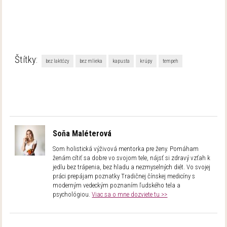
Štítky:
bez laktózy
bez mlieka
kapusta
krúpy
tempeh
Soňa Maléterová
Som holistická výživová mentorka pre ženy. Pomáham
ženám cítiť sa dobre vo svojom tele, nájsť si zdravý vzťah k
jedlu bez trápenia, bez hladu a nezmyselných diét. Vo svojej
práci prepájam poznatky Tradičnej čínskej medicíny s
moderným vedeckým poznaním ľudského tela a
psychológiou.
Viac sa o mne dozviete tu >>