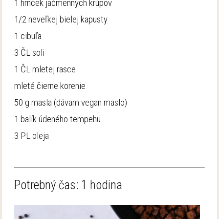
1 hrnček jačmenných krúpov
1/2 neveľkej bielej kapusty
1 cibuľa
3 ČL soli
1 ČL mletej rasce
mleté čierne korenie
50 g masla (dávam vegan maslo)
1 balík údeného tempehu
3 PL oleja
Potrebný čas: 1 hodina