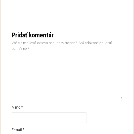
Pridať komentár
Vaša e-mailová adresa nebude zverejnená.
Vyžadované polia sú
označené
*
Meno
*
E-mail
*