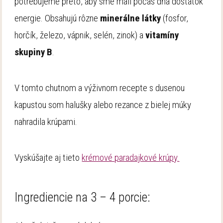
potrebujeme preto, aby sme mali počas dňa dostatok
energie. Obsahujú rôzne
minerálne látky
(fosfor,
horčík, železo, vápnik, selén, zinok) a
vitamíny
skupiny B
.
V tomto chutnom a výživnom recepte s dusenou
kapustou som halušky alebo rezance z bielej múky
nahradila krúpami.
Vyskúšajte aj tieto
krémové paradajkové krúpy.
Ingrediencie na 3 – 4 porcie: