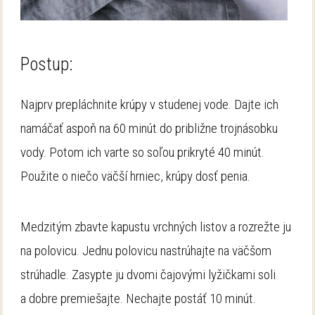
Postup:
Najprv prepláchnite krúpy v studenej vode. Dajte ich
namáčať aspoň na 60 minút do približne trojnásobku
vody. Potom ich varte so soľou prikryté 40 minút.
Použite o niečo väčší hrniec, krúpy dosť penia.
Medzitým zbavte kapustu vrchných listov a rozrežte ju
na polovicu. Jednu polovicu nastrúhajte na väčšom
strúhadle. Zasypte ju dvomi čajovými lyžičkami soli
a dobre premiešajte. Nechajte postáť 10 minút.