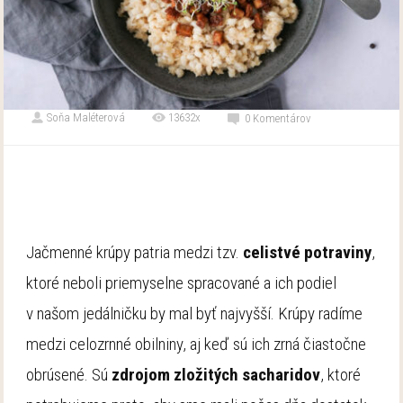
Soňa Maléterová
13632x
0 Komentárov
Jačmenné krúpy patria medzi tzv.
celistvé potraviny
,
ktoré neboli priemyselne spracované a ich podiel
v našom jedálničku by mal byť najvyšší. Krúpy radíme
medzi celozrnné obilniny, aj keď sú ich zrná čiastočne
obrúsené. Sú
zdrojom zložitých sacharidov
, ktoré