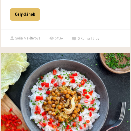
Celý článok
Soňa Maléterová
6456x
0
Komentárov