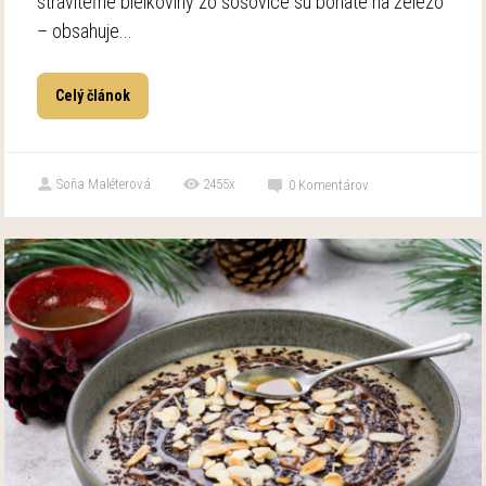
stráviteľné bielkoviny zo šošovice sú bohaté na železo
– obsahuje...
Celý článok
Soňa Maléterová
2455x
0
Komentárov