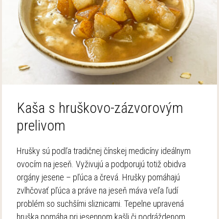
Kaša s hruškovo-zázvorovým
prelivom
Hrušky sú podľa tradičnej čínskej medicíny ideálnym
ovocím na jeseň. Vyživujú a podporujú totiž obidva
orgány jesene – pľúca a črevá. Hrušky pomáhajú
zvlhčovať pľúca a práve na jeseň máva veľa ľudí
problém so suchšími sliznicami. Tepelne upravená
hruška pomáha pri jesennom kašli či podráždenom