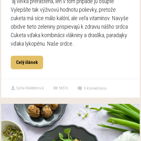
aj veľká prerastená, len v tom prípade ju ošúpte.
Vylepšíte tak výživovú hodnotu polievky, pretože
cuketa má síce málo kalórií, ale veľa vitamínov. Navyše
obidve tieto zeleniny prispievajú k zdraviu nášho srdca.
Cuketa vďaka kombinácii vlákniny a draslíka, paradajky
vďaka lykopénu. Naše srdce...
Celý článok
Soňa Maléterová
5657x
0
Komentárov