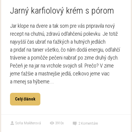
Jarný karfiolový krém s pórom
Jar klope na dvere a tak som pre vás pripravila nový
recept na chutnú, zdravú odľahčenú polievku. Je totiž
najvyšší čas ubrať na ťažkých a hutných jedlách
a pridať na tanier všetko, čo nám dodá energiu, odľahčí
trávenie a pomôže pečeni nabrať po zime druhý dych.
Pečeň je na jar na vrchole svojich síl. Prečo? V zime
jeme ťažšie a mastnejšie jedlá, celkovo jeme viac
a menej sa hýbeme....
Celý článok
Soňa Maléterová
3910x
2
Komentáre