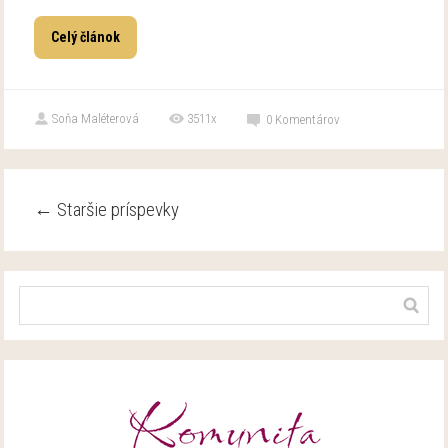
Celý článok
Soňa Maléterová
3511x
0
Komentárov
←
Staršie príspevky