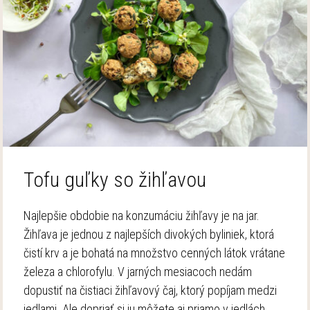
Tofu guľky so žihľavou
Najlepšie obdobie na konzumáciu žihľavy je na jar.
Žihľava je jednou z najlepších divokých byliniek, ktorá
čistí krv a je bohatá na množstvo cenných látok vrátane
železa a chlorofylu. V jarných mesiacoch nedám
dopustiť na čistiaci žihľavový čaj, ktorý popíjam medzi
jedlami. Ale dopriať si ju môžete aj priamo v jedlách.