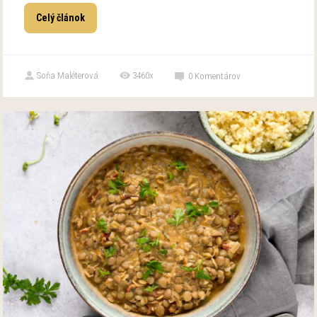
Celý článok
Soňa Maléterová
3460x
0
Komentárov