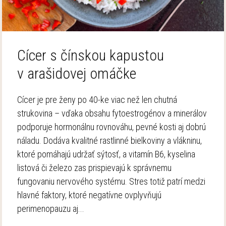
Cícer s čínskou kapustou
v arašidovej omáčke
Cícer je pre ženy po 40-ke viac než len chutná
strukovina – vďaka obsahu fytoestrogénov a minerálov
podporuje hormonálnu rovnováhu, pevné kosti aj dobrú
náladu. Dodáva kvalitné rastlinné bielkoviny a vlákninu,
ktoré pomáhajú udržať sýtosť, a vitamín B6, kyselina
listová či železo zas prispievajú k správnemu
fungovaniu nervového systému. Stres totiž patrí medzi
hlavné faktory, ktoré negatívne ovplyvňujú
perimenopauzu aj...