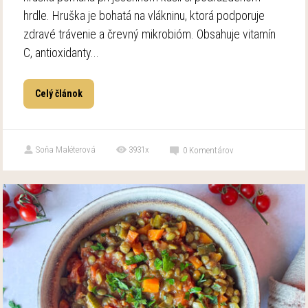
hrdle. Hruška je bohatá na vlákninu, ktorá podporuje
zdravé trávenie a črevný mikrobióm. Obsahuje vitamín
C, antioxidanty...
Celý článok
Soňa Maléterová
3931x
0
Komentárov