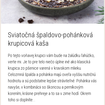
Sviatočná špaldovo-pohánková
krupicová kaša
Po tejto voňavej krupici vám bude na žalúdku ľahúčko,
verte mi. Je to pre telo niečo úplne iné ako klasická
krupica zo pšenice varená v kravskom mlieku.
Celozrnná špalda a pohánka majú oveľa vyššiu nutričnú
hodnotu a sú podstatne lepšie stráviteľné. Pohánka vás
navyše, v kombinácii so škoricou a perníkovým
korením, krásne prehreje a to sa v zime hodí. Okrem
toho si doplníte...