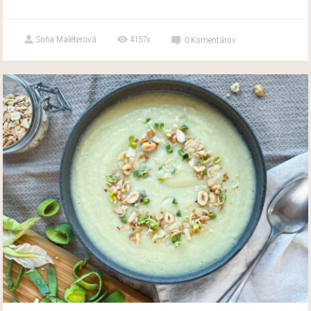
Soňa Maléterová
4157x
0
Komentárov