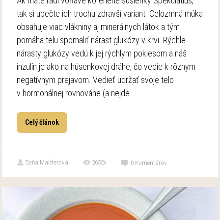
Ak máte radi voňavé korenené sušienky Spekulatius,
tak si upečte ich trochu zdravší variant. Celozrnná múka
obsahuje viac vlákniny aj minerálnych látok a tým
pomáha telu spomaliť nárast glukózy v krvi. Rýchle
nárasty glukózy vedú k jej rýchlym poklesom a náš
inzulín je ako na húsenkovej dráhe, čo vedie k rôznym
negatívnym prejavom. Vedieť udržať svoje telo
v hormonálnej rovnováhe (a nejde...
Celý článok
Soňa Maléterová
2652x
0
Komentárov