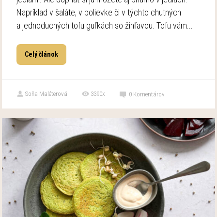
Napríklad v šaláte, v polievke či v týchto chutných
a jednoduchých tofu guľkách so žihľavou. Tofu vám...
Celý článok
Soňa Maléterová
3390x
0
Komentárov