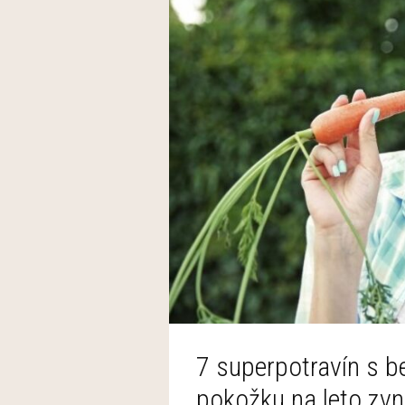
7 superpotravín s b
pokožku na leto zvn