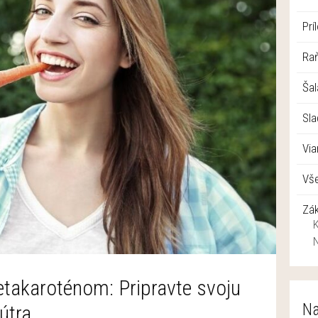
Prí
Raň
Šal
Sla
Vi
Vše
Zá
etakaroténom: Pripravte svoju
Na
útra