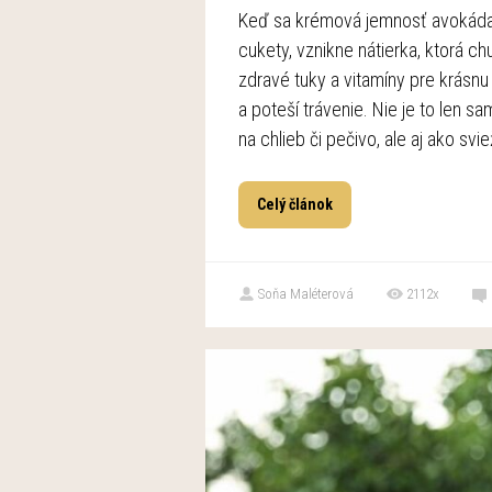
Keď sa krémová jemnosť avokáda 
cukety, vznikne nátierka, ktorá ch
zdravé tuky a vitamíny pre krásnu 
a poteší trávenie. Nie je to len s
na chlieb či pečivo, ale aj ako sviež
Celý článok
Soňa Maléterová
2112x