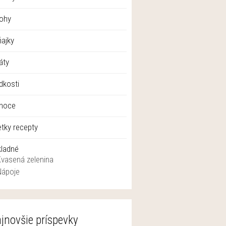
lohy
ajky
áty
dkosti
anoce
tky recepty
kladné
Kvasená zelenina
Nápoje
jnovšie príspevky