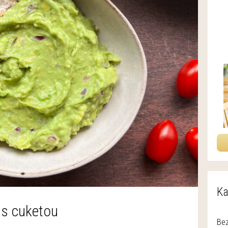
Ka
 s cuketou
Bez