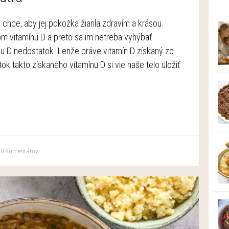
 chce, aby jej pokožka žiarila zdravím a krásou.
m vitamínu D a preto sa im netreba vyhýbať.
u D nedostatok. Lenže práve vitamín D získaný zo
tok takto získaného vitamínu D si vie naše telo uložiť
0
Komentárov