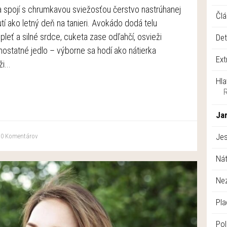
spojí s chrumkavou sviežosťou čerstvo nastrúhanej
Člá
utí ako letný deň na tanieri. Avokádo dodá telu
pleť a silné srdce, cuketa zase odľahčí, osvieži
Det
amostatné jedlo – výborne sa hodí ako nátierka
Ext
i...
Hla
Jar
Je
0
Komentárov
Nát
Ne
Pla
Pol