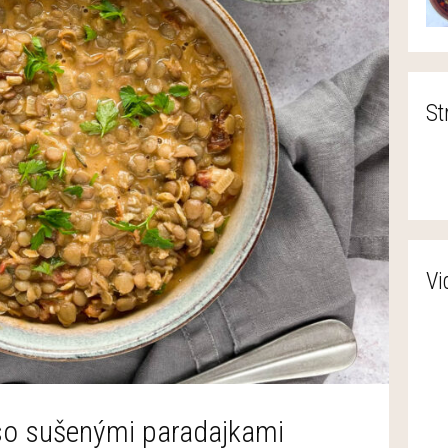
St
Vi
so sušenými paradajkami