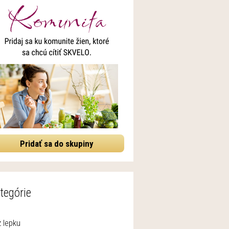
Pridať sa do skupiny
tegórie
 lepku