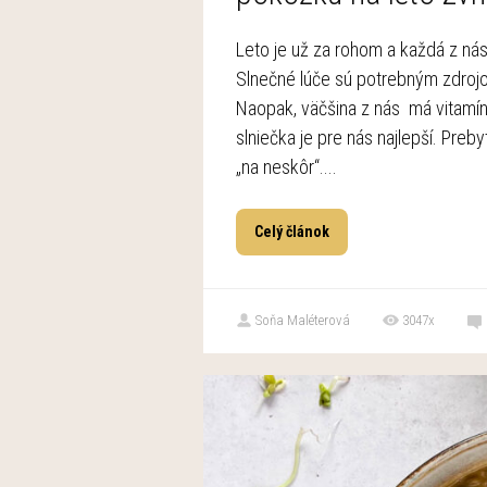
Leto je už za rohom a každá z nás
Slnečné lúče sú potrebným zdrojo
Naopak, väčšina z nás má vitamín
slniečka je pre nás najlepší. Preby
„na neskôr“....
Celý článok
Soňa Maléterová
3047x