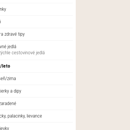
nky
i
ra zdravé tipy
vné jedlá
Rýchle cestovinové jedlá
/leto
seň/zima
ierky a dipy
zaradené
cky, palacinky, lievance
ievky