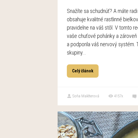
Snažíte sa schudnúť? A máte radi 
obsahuje kvalitné rastlinné bielko
pravidelne na váš stôl. V tomto r
vaše chuťové poháriky a zároveň 
a podporila váš nervový systém. T
skupiny...
Celý článok
Soňa Maléterová
4157x