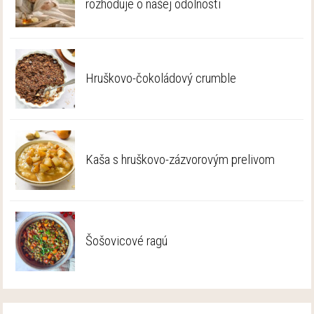
rozhoduje o našej odolnosti
Hruškovo-čokoládový crumble
Kaša s hruškovo-zázvorovým prelivom
Šošovicové ragú