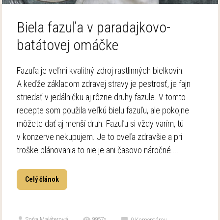
Biela fazuľa v paradajkovo-
batátovej omáčke
Fazuľa je veľmi kvalitný zdroj rastlinných bielkovín.
A keďže základom zdravej stravy je pestrosť, je fajn
striedať v jedálničku aj rôzne druhy fazule. V tomto
recepte som použila veľkú bielu fazuľu, ale pokojne
môžete dať aj menší druh. Fazuľu si vždy varím, tú
v konzerve nekupujem. Je to oveľa zdravšie a pri
troške plánovania to nie je ani časovo náročné....
Celý článok
Soňa Maléterová
9957x
0
Komentárov