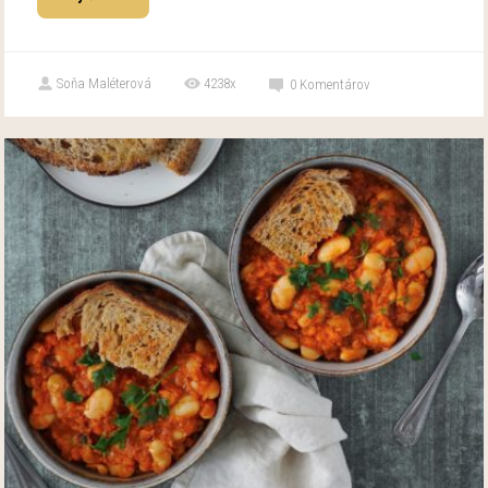
Soňa Maléterová
4238x
0
Komentárov