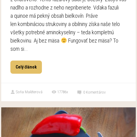
nadlho a rozhodne z neho nepriberiete. Vďaka fazuli
a quinoe má pekný obsah bielkovín. Práve
len kombináciou strukoviny a obilniny získa naše telo
všetky potrebné aminokyseliny – teda kompletnú
bielkovinu. Aj bez mäsa
Fungovať bez mäsa? To
som si...
Celý článok
Soňa Maléterová
17786x
0
Komentárov