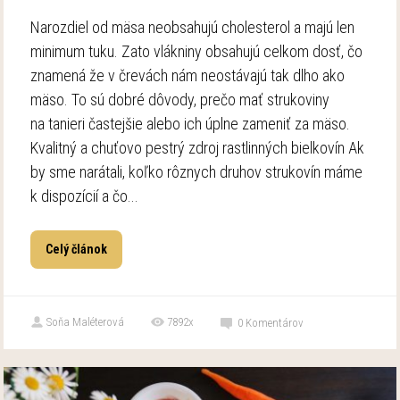
Narozdiel od mäsa neobsahujú cholesterol a majú len
minimum tuku. Zato vlákniny obsahujú celkom dosť, čo
znamená že v črevách nám neostávajú tak dlho ako
mäso. To sú dobré dôvody, prečo mať strukoviny
na tanieri častejšie alebo ich úplne zameniť za mäso.
Kvalitný a chuťovo pestrý zdroj rastlinných bielkovín Ak
by sme narátali, koľko rôznych druhov strukovín máme
k dispozícií a čo...
Celý článok
Soňa Maléterová
7892x
0
Komentárov