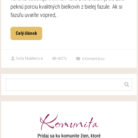
peknú porciu kvalitných bielkovín z bielej fazule. Ak si
fazuľu uvaríte vopred,...
Celý článok
Soňa Maléterová
6027x
0
Komentárov