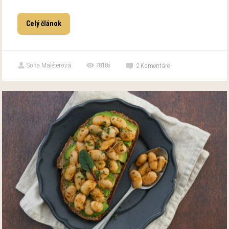
Celý článok
Soňa Maléterová
7818x
2
Komentáre