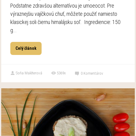
Podstatne zdravšou alternatívou je umoeocot. Pre
výraznejšiu vajíčkovú chuť, môžete použiť namiesto
klasickej soli čiernu himalájsku soľ. Ingrediencie: 150
g...
Celý článok
Soňa Maléterová
5369x
0
Komentárov