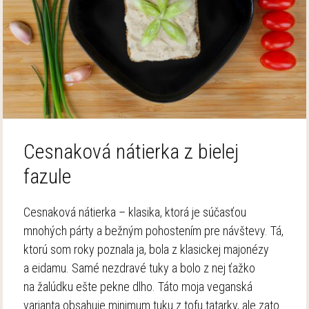
Cesnaková nátierka z bielej
fazule
Cesnaková nátierka – klasika, ktorá je súčasťou
mnohých párty a bežným pohostením pre návštevy. Tá,
ktorú som roky poznala ja, bola z klasickej majonézy
a eidamu. Samé nezdravé tuky a bolo z nej ťažko
na žalúdku ešte pekne dlho. Táto moja veganská
varianta obsahuje minimum tuku z tofu tatarky, ale zato