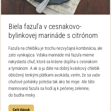
Biela fazuľa v cesnakovo-
bylinkovej marináde s citrónom
Fazuľa na chlebíku je trochu nezvyčajná kombinácia, ale
zato vynikajúca. Vďaka marináde má fazuľa mierne
nakyslastú chuť, ktorá sa krásne dopĺňa s cesnakom
a tymiánom. A ak si ju dáte na dobrý kváskový chlebík
obložený tenkými plátkami avokáda, verím, že sa vaše
chuťové poháriky potešia tak ako tie moje. Ale táto
marinovaná fazuľa sa hodí aj k pečenej zelenine,
do budha misky...
Celý článok