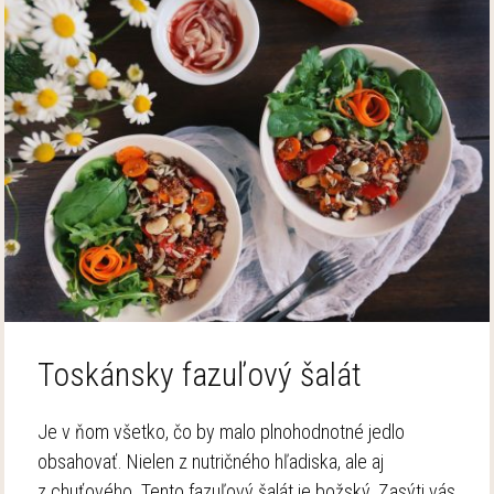
Toskánsky fazuľový šalát
Je v ňom všetko, čo by malo plnohodnotné jedlo
obsahovať. Nielen z nutričného hľadiska, ale aj
z chuťového. Tento fazuľový šalát je božský. Zasýti vás