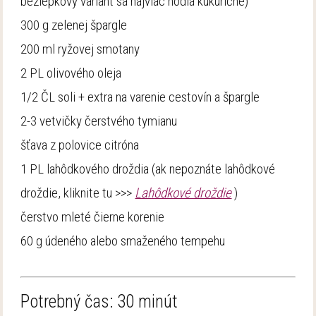
bezlepkový variant sa najviac hodia kukuričné)
300 g zelenej špargle
200 ml ryžovej smotany
2 PL olivového oleja
1/2 ČL soli + extra na varenie cestovín a špargle
2-3 vetvičky čerstvého tymianu
šťava z polovice citróna
1 PL lahôdkového droždia (ak nepoznáte lahôdkové
droždie, kliknite tu >>>
Lahôdkové droždie
)
čerstvo mleté čierne korenie
60 g údeného alebo smaženého tempehu
Potrebný čas: 30 minút