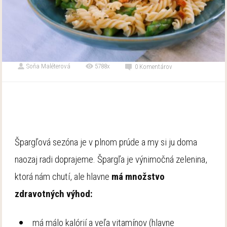
Soňa Maléterová
5788x
0 Komentárov
Špargľová sezóna je v plnom prúde a my si ju doma
naozaj radi doprajeme. Špargľa je výnimočná zelenina,
ktorá nám chutí, ale hlavne
má množstvo
zdravotných výhod:
má málo kalórií a veľa vitamínov (hlavne