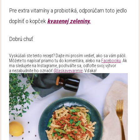
Pre extra vitamíny a probiotiká, odporúčam toto jedlo
doplniť o kopček
kvasenej zeleniny.
Dobrú chuť
Vyskúšali ste tento recept? Dajte mi prosím vedieť, ako sa vám páčil.
Môžete to napísať priamo tu do komentára, alebo na
Facebooku
. Ak
ma sledujete na Instagrame, pochváľte sa, odfoťte svoj výtvor
a nezabudnite ho označiť
@laskavevarenie
. Vďaka!