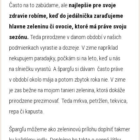
Často na to zabúdame, ale
najlepšie pre svoje
zdravie robíme, keď do jedálnička zaraďujeme
hlavne zeleninu či ovocie, ktoré má práve svoju
sezónu.
Teda prirodzene v danom období v našich
podmienkach vyrastie a dozreje. V zime napríklad
nekupujem paradajky, počkám si na leto, keď u nás
na slniečku vyrastú. A špargľu si dávam často práve
v období okolo mája a potom zbytok roka nie. V zime
je zas bežne na mojom tanieri zelenina, ktorá dokáže
prirodzene prezimovať. Teda mrkva, petržlen, tekvica,
repa či kapusta.
Špargľu môžeme ako zeleninovú prílohu doplniť takmer
ku každému jedlu. Doplníme ho takto o cenné látky