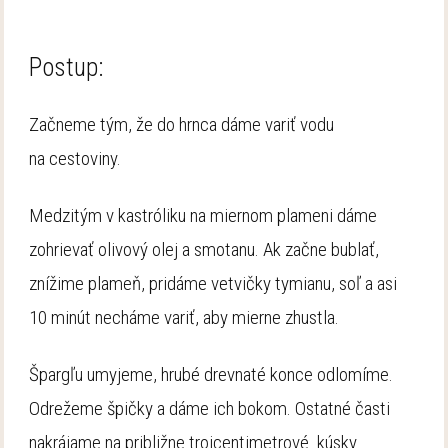
Postup:
Začneme tým, že do hrnca dáme variť vodu
na cestoviny.
Medzitým v kastróliku na miernom plameni dáme
zohrievať olivový olej a smotanu. Ak začne bublať,
znížime plameň, pridáme vetvičky tymianu, soľ a asi
10 minút necháme variť, aby mierne zhustla.
Špargľu umyjeme, hrubé drevnaté konce odlomíme.
Odrežeme špičky a dáme ich bokom. Ostatné časti
nakrájame na približne trojcentimetrové kúsky.