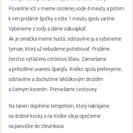
Povaríme ich v mierne osolenej vode 4 minúty a potom
k nim pridáme špičky a ešte 1 minútu spolu varíme.
Vyberieme z vody a dáme odkvapkať.
Ak je omáčka mierne hustá, odstavíme ju a vyberieme
tymian, ktorý už nebudeme potrebovať. Pridáme
čerstvo vytlačenú citrónovú šťavu. Zamiešame
a prihodíme uvarenú špargľu. Krátko spolu prehrejeme,
odstavíme a dochutíme lahôdkovým droždím
a čiernym korením. Primiešame cestoviny.
Na tanieri doplníme tempehom, ktorý nakrájame
na drobné kocky a na troške oleja opečieme
na panvičke do chrumkava.