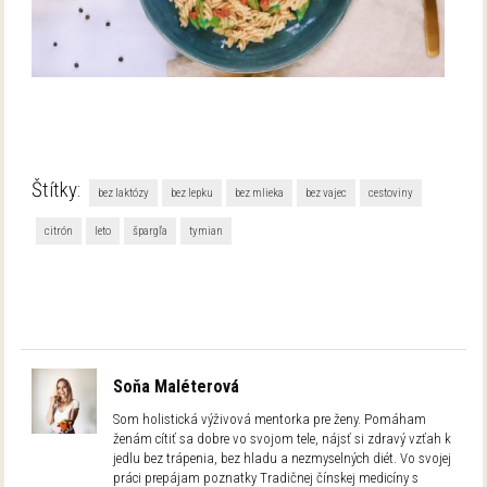
Štítky:
bez laktózy
bez lepku
bez mlieka
bez vajec
cestoviny
citrón
leto
špargľa
tymian
Soňa Maléterová
Som holistická výživová mentorka pre ženy. Pomáham
ženám cítiť sa dobre vo svojom tele, nájsť si zdravý vzťah k
jedlu bez trápenia, bez hladu a nezmyselných diét. Vo svojej
práci prepájam poznatky Tradičnej čínskej medicíny s