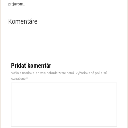
prejavom…
Komentáre
Pridať komentár
Vaša e-mailová adresa nebude zverejnená.
Vyžadované polia sú
označené
*