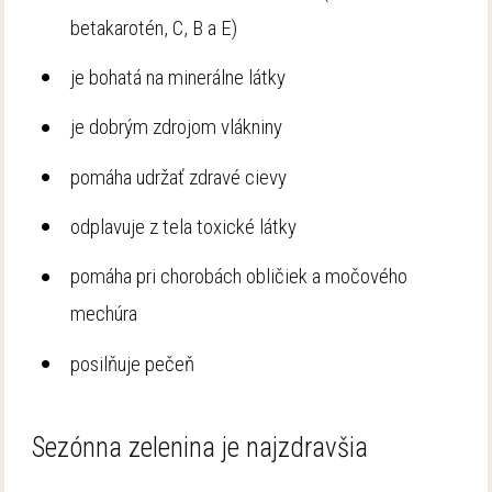
betakarotén, C, B a E)
je bohatá na minerálne látky
je dobrým zdrojom vlákniny
pomáha udržať zdravé cievy
odplavuje z tela toxické látky
pomáha pri chorobách obličiek a močového
mechúra
posilňuje pečeň
Sezónna zelenina je najzdravšia