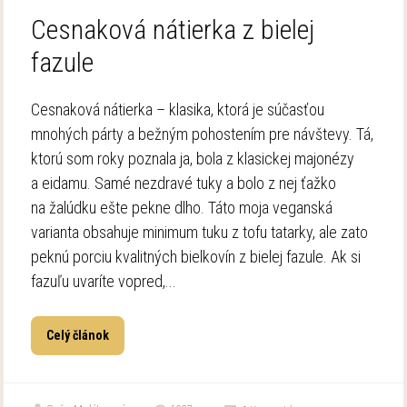
Cesnaková nátierka z bielej
fazule
Cesnaková nátierka – klasika, ktorá je súčasťou
mnohých párty a bežným pohostením pre návštevy. Tá,
ktorú som roky poznala ja, bola z klasickej majonézy
a eidamu. Samé nezdravé tuky a bolo z nej ťažko
na žalúdku ešte pekne dlho. Táto moja veganská
varianta obsahuje minimum tuku z tofu tatarky, ale zato
peknú porciu kvalitných bielkovín z bielej fazule. Ak si
fazuľu uvaríte vopred,...
Celý článok