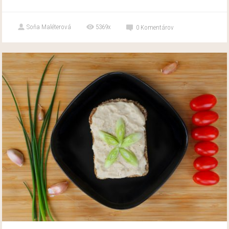
Soňa Maléterová
5369x
0
Komentárov