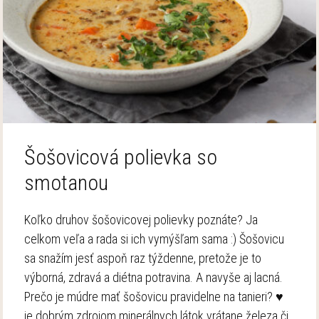
Šošovicová polievka so
smotanou
Koľko druhov šošovicovej polievky poznáte? Ja
celkom veľa a rada si ich vymýšľam sama :) Šošovicu
sa snažím jesť aspoň raz týždenne, pretože je to
výborná, zdravá a diétna potravina. A navyše aj lacná.
Prečo je múdre mať šošovicu pravidelne na tanieri? ♥
je dobrým zdrojom minerálnych látok vrátane železa či,