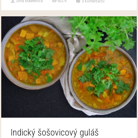
Soňa Maléterová
6027x
0
Komentárov
Indický šošovicový guláš