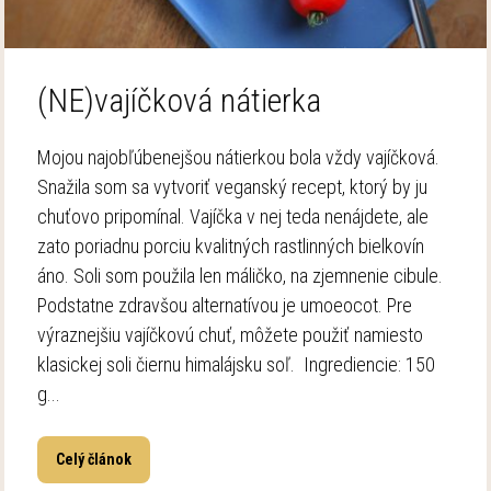
(NE)vajíčková nátierka
Mojou najobľúbenejšou nátierkou bola vždy vajíčková.
Snažila som sa vytvoriť veganský recept, ktorý by ju
chuťovo pripomínal. Vajíčka v nej teda nenájdete, ale
zato poriadnu porciu kvalitných rastlinných bielkovín
áno. Soli som použila len máličko, na zjemnenie cibule.
Podstatne zdravšou alternatívou je umoeocot. Pre
výraznejšiu vajíčkovú chuť, môžete použiť namiesto
klasickej soli čiernu himalájsku soľ. Ingrediencie: 150
g...
Celý článok