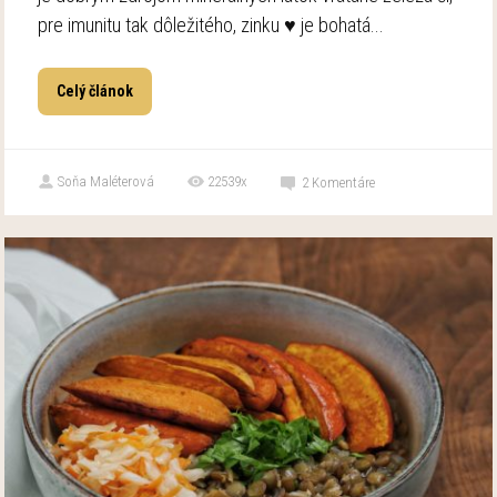
pre imunitu tak dôležitého, zinku ♥ je bohatá...
Celý článok
Soňa Maléterová
22539x
2
Komentáre