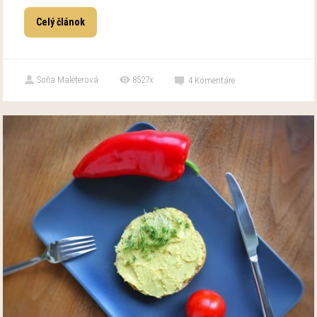
Celý článok
Soňa Maléterová
8527x
4
Komentáre