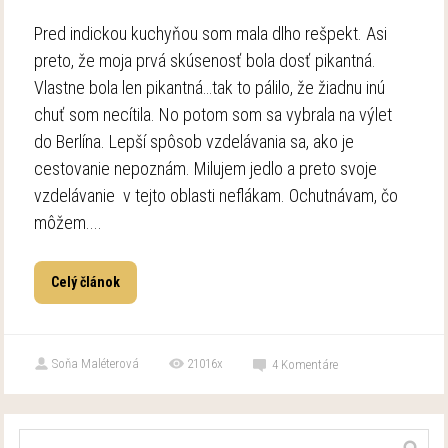
Pred indickou kuchyňou som mala dlho rešpekt. Asi
preto, že moja prvá skúsenosť bola dosť pikantná.
Vlastne bola len pikantná…tak to pálilo, že žiadnu inú
chuť som necítila. No potom som sa vybrala na výlet
do Berlína. Lepší spôsob vzdelávania sa, ako je
cestovanie nepoznám. Milujem jedlo a preto svoje
vzdelávanie v tejto oblasti neflákam. Ochutnávam, čo
môžem....
Celý článok
Soňa Maléterová
21016x
4
Komentáre