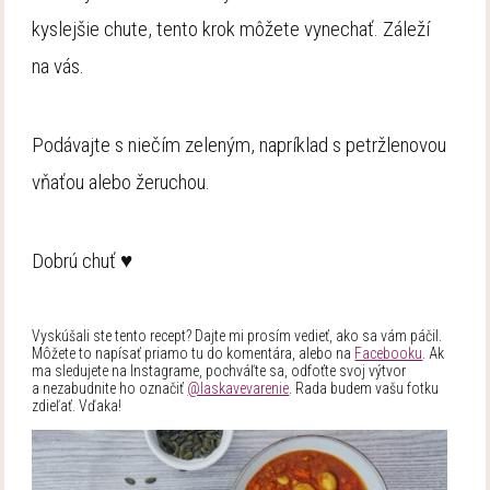
kyslejšie chute, tento krok môžete vynechať. Záleží
na vás.
Podávajte s niečím zeleným, napríklad s petržlenovou
vňaťou alebo žeruchou.
Dobrú chuť ♥
Vyskúšali ste tento recept? Dajte mi prosím vedieť, ako sa vám páčil.
Môžete to napísať priamo tu do komentára, alebo na
Facebooku
. Ak
ma sledujete na Instagrame, pochváľte sa, odfoťte svoj výtvor
a nezabudnite ho označiť
@laskavevarenie
. Rada budem vašu fotku
zdieľať. Vďaka!