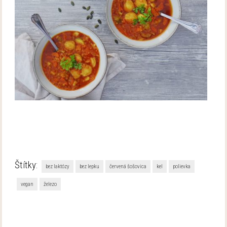
Štítky:
bez laktózy
bez lepku
červená šošovica
kel
polievka
vegan
železo