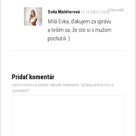
Odpovedať
Soňa Maléterová
2.12.2022 o 16:26
Milá Evka, ďakujem za správu
a teším sa, že ste si s mužom
pochutili :)
Pridať komentár
Vaša e-mailová adresa nebude zverejnená.
Vyžadované polia sú
označené
*