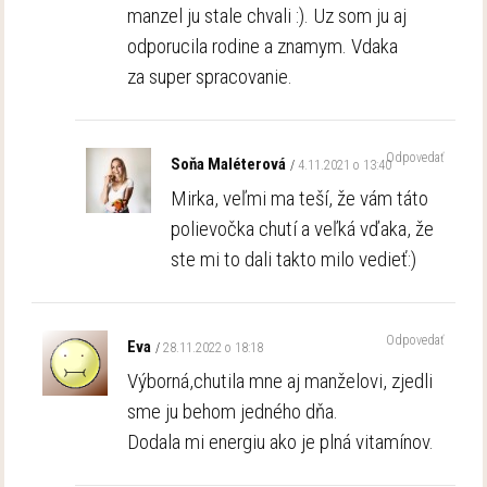
manzel ju stale chvali :). Uz som ju aj
odporucila rodine a znamym. Vdaka
za super spracovanie.
Odpovedať
Soňa Maléterová
4.11.2021 o 13:40
Mirka, veľmi ma teší, že vám táto
polievočka chutí a veľká vďaka, že
ste mi to dali takto milo vedieť:)
Odpovedať
Eva
28.11.2022 o 18:18
Výborná,chutila mne aj manželovi, zjedli
sme ju behom jedného dňa.
Dodala mi energiu ako je plná vitamínov.