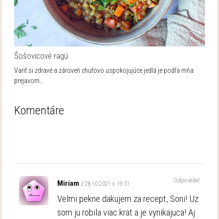
Šošovicové ragú
Variť si zdravé a zároveň chuťovo uspokojujúce jedlá je podľa mňa
prejavom…
Komentáre
Odpovedať
Miriam
28.10.2021 o 19:31
Velmi pekne dakujem za recept, Soni! Uz
som ju robila viac krat a je vynikajuca! Aj