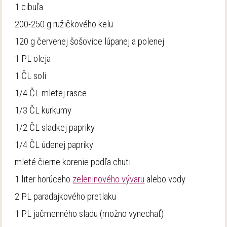
1 cibuľa
200-250 g ružičkového kelu
120 g červenej šošovice lúpanej a polenej
1 PL oleja
1 ČL soli
1/4 ČL mletej rasce
1/3 ČL kurkumy
1/2 ČL sladkej papriky
1/4 ČL údenej papriky
mleté čierne korenie podľa chuti
1 liter horúceho
zeleninového vývaru
alebo vody
2 PL paradajkového pretlaku
1 PL jačmenného sladu (možno vynechať)