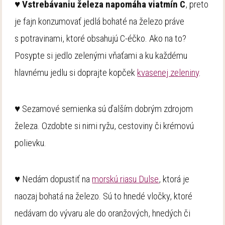
♥
Vstrebávaniu železa napomáha viatmín C
, preto
je fajn konzumovať jedlá bohaté na železo práve
s potravinami, ktoré obsahujú C-éčko. Ako na to?
Posypte si jedlo zelenými vňaťami a ku každému
hlavnému jedlu si doprajte kopček
kvasenej zeleniny
.
♥ Sezamové semienka sú ďalším dobrým zdrojom
železa. Ozdobte si nimi ryžu, cestoviny či krémovú
polievku.
♥ Nedám dopustiť na
morskú riasu Dulse
, ktorá je
naozaj bohatá na železo. Sú to hnedé vločky, ktoré
nedávam do vývaru ale do oranžových, hnedých či