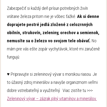
Zabezpečiť si každý deň prísun potrebných živín
vrátane železa pritom nie je vôbec ťažké.
Ak si denne
doprajete pestré jedlá zložené z celozrnných
obilnín, strukovín, zeleniny, orechov a semienok,
nemusíte sa o železo vo svojom tele obávať.
No
mám pre vás ešte zopár vychytávok, ktoré mi zaručeně
fungujú:
♥ Pripravujte si zeleninový vývar s morskou riasou. Je
to úžasný zdroj minerálov a navyše organizmom veľmi
dobre vstrebateľný a využiteľný. Viac zistíte tu >>>
Zeleninový vývar – zázrak plný vitamínov a minerálov.