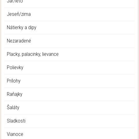
Jar/leto
Jeseň/zima
Nátierky a dipy
Nezaradené
Placky, palacinky, lievance
Polievky
Prílohy
Raňajky
Šaláty
Sladkosti
Vianoce