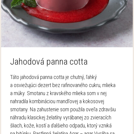
Jahodová panna cotta
Táto jahodová panna cotta je chutný, ľahký
a osviežujúci dezert bez rafinovaného cukru, mlieka
a múky. Smotanu z kravského mlieka som v nej
nahradila kombináciou mandľovej a kokosovej
smotany. Na zahustenie som použila oveľa zdravšiu
náhradu klasickej želatíny vyrábanej zo zvieracích
šliach, kože, kostí a ďalšieho odpadu, ktorý vzniká
na bitúnku. Rastlinná želatína Agar – agar Vyrába sa