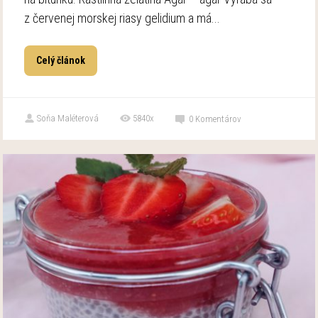
z červenej morskej riasy gelidium a má...
Celý článok
Soňa Maléterová
5840x
0
Komentárov