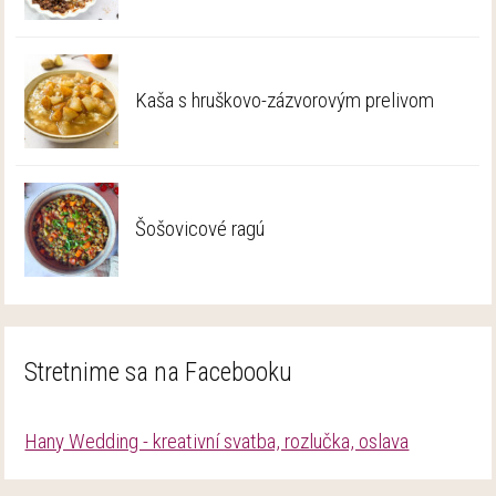
Kaša s hruškovo-zázvorovým prelivom
Šošovicové ragú
Stretnime sa na Facebooku
Hany Wedding - kreativní svatba, rozlučka, oslava