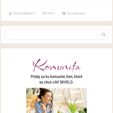
Soňa Maléterová
9161x
0
Komentárov