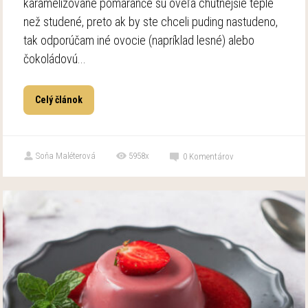
karamelizované pomaranče sú oveľa chutnejšie teplé
než studené, preto ak by ste chceli puding nastudeno,
tak odporúčam iné ovocie (napríklad lesné) alebo
čokoládovú...
Celý článok
Soňa Maléterová
5958x
0
Komentárov