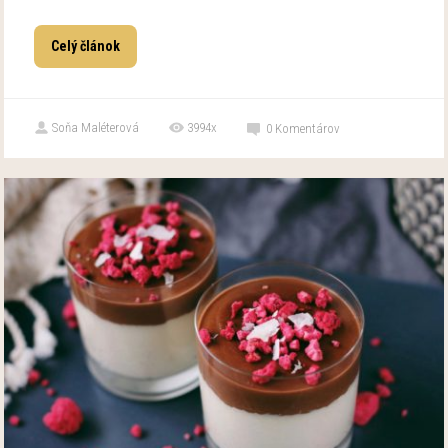
Celý článok
Soňa Maléterová
3994x
0
Komentárov