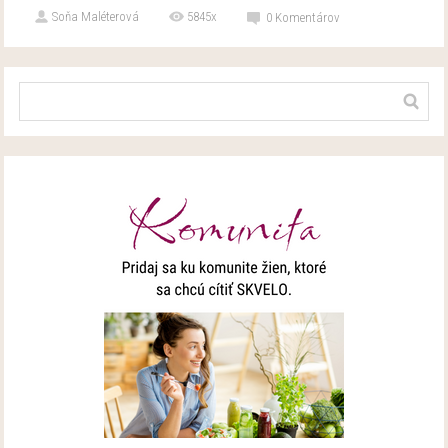
Soňa Maléterová
5845x
0
Komentárov