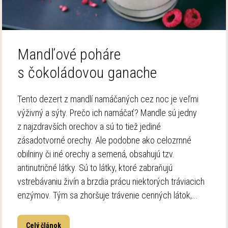
Mandľové poháre
s čokoládovou ganache
Tento dezert z mandlí namáčaných cez noc je veľmi
výživný a sýty. Prečo ich namáčať? Mandle sú jedny
z najzdravších orechov a sú to tiež jediné
zásadotvorné orechy. Ale podobne ako celozrnné
obilniny či iné orechy a semená, obsahujú tzv.
antinutričné látky. Sú to látky, ktoré zabraňujú
vstrebávaniu živín a brzdia prácu niektorých tráviacich
enzýmov. Tým sa zhoršuje trávenie cenných látok,...
Celý článok