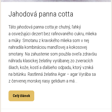
Jahodová panna cotta
Táto jahodová panna cotta je chutný, ľahký
a osviežujúci dezert bez rafinovaného cukru, mlieka
a múky. Smotanu z kravského mlieka som v nej
nahradila kombináciou mandľovej a kokosovej
smotany. Na zahustenie som použila oveľa zdravšiu
náhradu klasickej želatíny vyrábanej zo zvieracích
šliach, kože, kostí a ďalšieho odpadu, ktorý vzniká
na bitúnku. Rastlinná želatína Agar – agar Vyrába sa
z červenej morskej riasy gelidium a má...
Celý článok