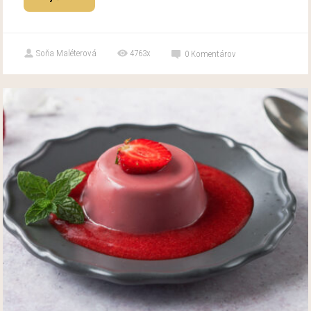
Soňa Maléterová
4763x
0
Komentárov