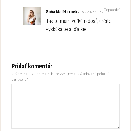
Odpovedať
Soňa Maléterová
15.9.2025 o 16:20
Tak to mám veľkú radosť, určite
vyskúšajte aj ďalšie!
Pridať komentár
Vaša e-mailová adresa nebude zverejnená.
Vyžadované polia sú
označené
*