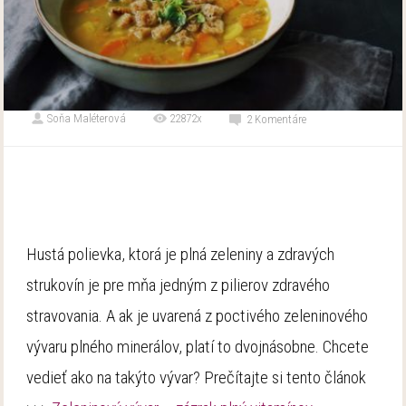
Soňa Maléterová
22872x
2 Komentáre
Hustá polievka, ktorá je plná zeleniny a zdravých
strukovín je pre mňa jedným z pilierov zdravého
stravovania. A ak je uvarená z poctivého zeleninového
vývaru plného minerálov, platí to dvojnásobne. Chcete
vedieť ako na takýto vývar? Prečítajte si tento článok