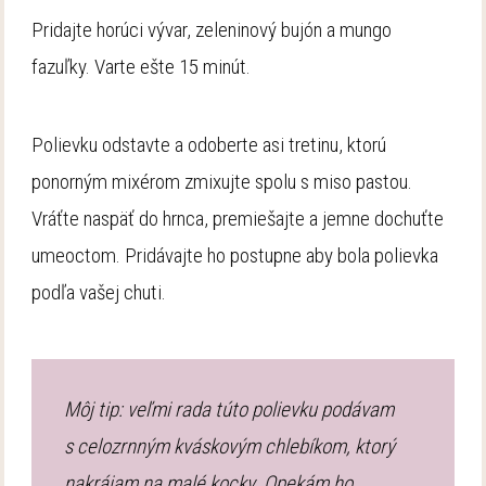
Pridajte horúci vývar, zeleninový bujón a mungo
fazuľky. Varte ešte 15 minút.
Polievku odstavte a odoberte asi tretinu, ktorú
ponorným mixérom zmixujte spolu s miso pastou.
Vráťte naspäť do hrnca, premiešajte a jemne dochuťte
umeoctom. Pridávajte ho postupne aby bola polievka
podľa vašej chuti.
Môj tip: veľmi rada túto polievku podávam
s celozrnným kváskovým chlebíkom, ktorý
nakrájam na malé kocky. Opekám ho