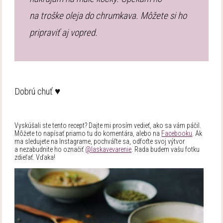
na troške oleja do chrumkava. Môžete si ho
pripraviť aj vopred.
Dobrú chuť ♥
Vyskúšali ste tento recept? Dajte mi prosím vedieť, ako sa vám páčil.
Môžete to napísať priamo tu do komentára, alebo na
Facebooku
. Ak
ma sledujete na Instagrame, pochváľte sa, odfoťte svoj výtvor
a nezabudnite ho označiť
@laskavevarenie
. Rada budem vašu fotku
zdieľať. Vďaka!