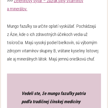
>>>
Zeleninový vývar – zázrak plný vitamínov
a minerálov.
Mungo fazuľky sa určite oplatí vyskúšať. Pochádzajú
z Ázie, kde o ich zdravotných účinkoch vedia už
tisícročia. Majú vysoký podiel bielkovín, sú výborným
zdrojom vitamínov skupiny B, vrátane kyseliny listovej
ale aj minerálnych látok. Majú jemnú orieškovú chuť.
Vedeli ste, že mungo fazuľky patria
podľa tradičnej čínskej medicíny