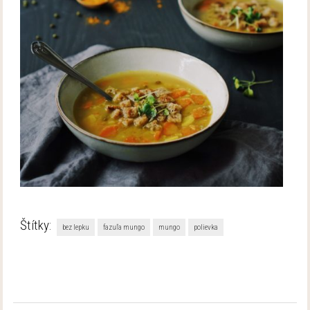
Štítky:
bez lepku
fazuľa mungo
mungo
polievka