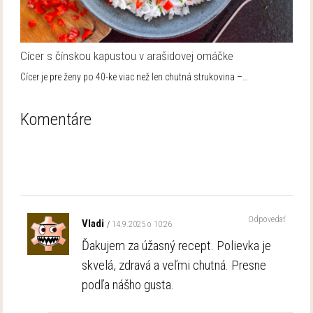
Cícer s čínskou kapustou v arašidovej omáčke
Cícer je pre ženy po 40-ke viac než len chutná strukovina –…
Komentáre
Odpovedať
Vladi
14.9.2025 o 10:26
Ďakujem za úžasný recept. Polievka je
skvelá, zdravá a veľmi chutná. Presne
podľa nášho gusta.