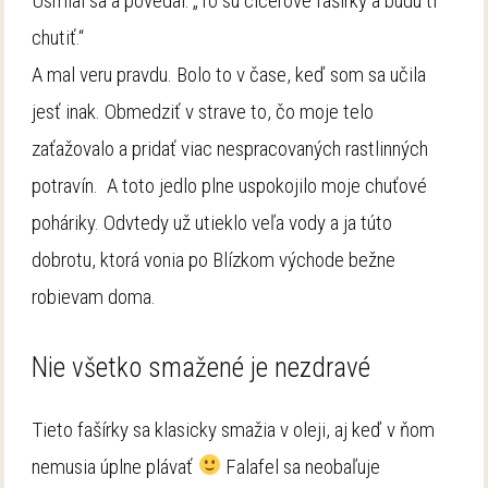
Usmial sa a povedal: „To sú cícerové fašírky a budu ti
chutiť.“
A mal veru pravdu. Bolo to v čase, keď som sa učila
jesť inak. Obmedziť v strave to, čo moje telo
zaťažovalo a pridať viac nespracovaných rastlinných
potravín. A toto jedlo plne uspokojilo moje chuťové
poháriky. Odvtedy už utieklo veľa vody a ja túto
dobrotu, ktorá vonia po Blízkom východe bežne
robievam doma.
Nie všetko smažené je nezdravé
Tieto fašírky sa klasicky smažia v oleji, aj keď v ňom
nemusia úplne plávať
Falafel sa neobaľuje