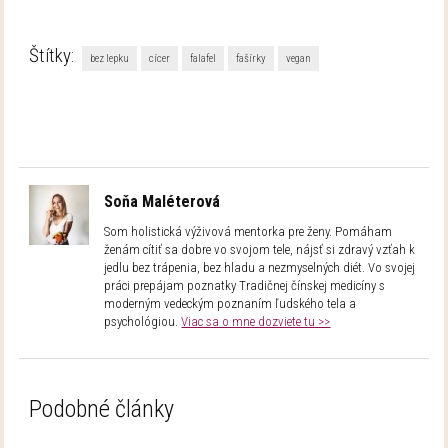
Štítky:
bez lepku
cícer
falafel
fašírky
vegan
Soňa Maléterová
Som holistická výživová mentorka pre ženy. Pomáham
ženám cítiť sa dobre vo svojom tele, nájsť si zdravý vzťah k
jedlu bez trápenia, bez hladu a nezmyselných diét. Vo svojej
práci prepájam poznatky Tradičnej čínskej medicíny s
moderným vedeckým poznaním ľudského tela a
psychológiou.
Viac sa o mne dozviete tu >>
Podobné články