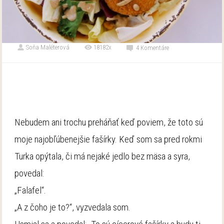
Soňa Maléterová
18182x
4 Komentáre
Nebudem ani trochu preháňať keď poviem, že toto sú
moje najobľúbenejšie fašírky. Keď som sa pred rokmi
Turka opýtala, či má nejaké jedlo bez mäsa a syra,
povedal:
„Falafel“.
„A z čoho je to?“, vyzvedala som.