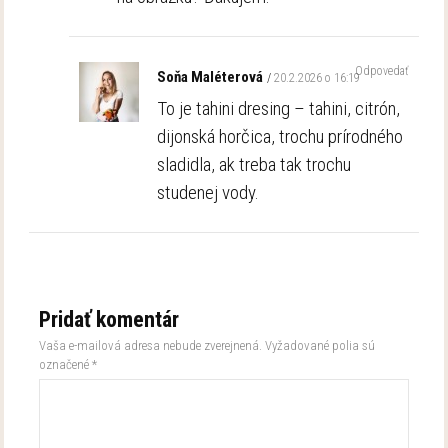
Odpovedať
Soňa Maléterová
20.2.2026 o 16:19
To je tahini dresing – tahini, citrón,
dijonská horčica, trochu prírodného
sladidla, ak treba tak trochu
studenej vody.
Pridať komentár
Vaša e-mailová adresa nebude zverejnená.
Vyžadované polia sú
označené
*