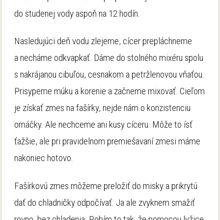
do studenej vody aspoň na 12 hodín.
Nasledujúci deň vodu zlejeme, cícer prepláchneme
a necháme odkvapkať. Dáme do stolného mixéru spolu
s nakrájanou cibuľou, cesnakom a petržlenovou vňaťou.
Prisypeme múku a korenie a začneme mixovať. Cieľom
je získať zmes na fašírky, nejde nám o konzistenciu
omáčky. Ale nechceme ani kusy cíceru. Môže to ísť
ťažšie, ale pri pravidelnom premiešavaní zmesi máme
nakoniec hotovo.
Fašírkovú zmes môžeme preložiť do misky a prikrytú
dať do chladničky odpočívať. Ja ale zvyknem smažiť
rovno, bez chladenia. Robím to tak, že pomocou lyžice