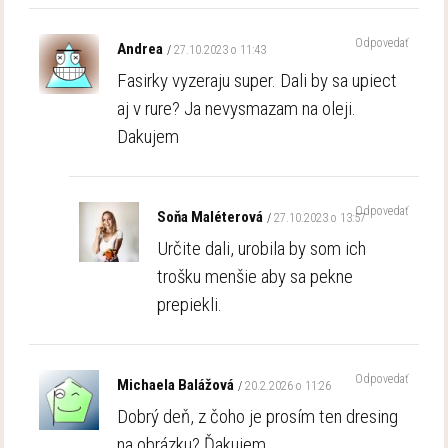
Odpovedať
Andrea
27.10.2023 o 11:43
Fasirky vyzeraju super. Dali by sa upiect
aj v rure? Ja nevysmazam na oleji.
Dakujem
Odpovedať
Soňa Maléterová
27.10.2023 o 13:57
Určite dali, urobila by som ich
trošku menšie aby sa pekne
prepiekli.
Odpovedať
Michaela Balážová
20.2.2026 o 11:26
Dobrý deň, z čoho je prosím ten dresing
na obrázku? Ďakujem.