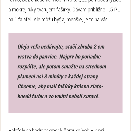
a mokrej ruky tvarujem fašírky. Dávam približne 1,5 PL
na 1 falafel. Ale môžu byť aj menšie, je to na vás.
Oleja veľa nedávajte, stačí zhruba 2 cm
vrstva do panvice. Najprv ho poriadne
rozpáľte, ale potom smažte na strednom
plameni asi 3 minúty z každej strany.
Chceme, aby mali fašírky krásnu zlato-
hnedú farbu a vo vnútri neboli surové.
Falafely sa hodia takmer k čomukoľvek – k ryži,