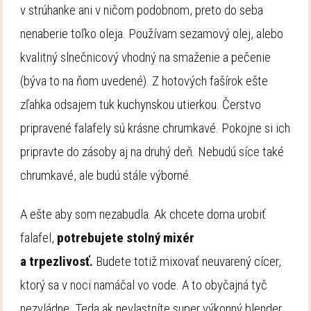
v strúhanke ani v ničom podobnom, preto do seba
nenaberie toľko oleja. Používam sezamový olej, alebo
kvalitný slnečnicový vhodný na smaženie a pečenie
(býva to na ňom uvedené). Z hotových fašírok ešte
zľahka odsajem tuk kuchynskou utierkou. Čerstvo
pripravené falafely sú krásne chrumkavé. Pokojne si ich
pripravte do zásoby aj na druhý deň. Nebudú síce také
chrumkavé, ale budú stále výborné.
A ešte aby som nezabudla. Ak chcete doma urobiť
falafel,
potrebujete stolný mixér
a trpezlivosť.
Budete totiž mixovať neuvarený cícer,
ktorý sa v noci namáčal vo vode. A to obyčajná tyč
nezvládne. Teda ak nevlastníte super výkonný blender,