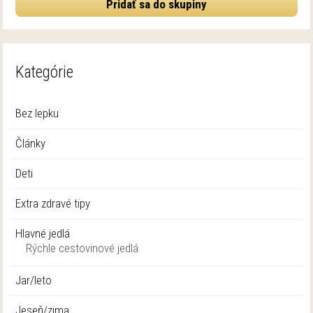
Pridať sa do skupiny
Kategórie
Bez lepku
Články
Deti
Extra zdravé tipy
Hlavné jedlá
Rýchle cestovinové jedlá
Jar/leto
Jeseň/zima