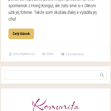
spomienok z Hong Kongu), ale zato sme si s Olikom
užili jej fotenie. Takže som skúšala ďalej a vyladila jej
chuť...
Celý článok
Soňa Maléterová
5545x
0
Komentárov