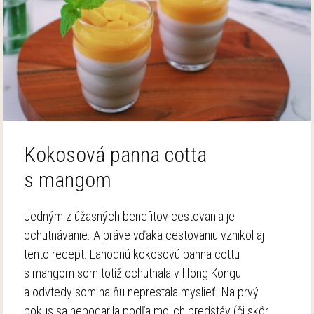
Kokosová panna cotta
s mangom
Jedným z úžasných benefitov cestovania je
ochutnávanie. A práve vďaka cestovaniu vznikol aj
tento recept. Lahodnú kokosovú panna cottu
s mangom som totiž ochutnala v Hong Kongu
a odvtedy som na ňu neprestala myslieť. Na prvý
pokus sa nepodarila podľa mojich predstáv (či skôr