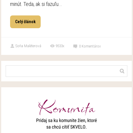
minút. Teda, ak si fazuľu...
Celý článok
Soňa Maléterová
9533x
0
Komentárov