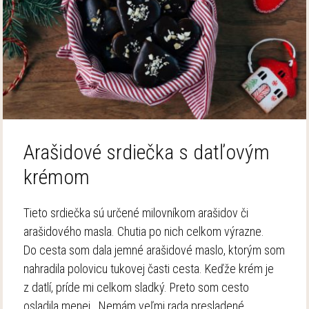
Arašidové srdiečka s datľovým
krémom
Tieto srdiečka sú určené milovníkom arašidov či
arašidového masla. Chutia po nich celkom výrazne.
Do cesta som dala jemné arašidové maslo, ktorým som
nahradila polovicu tukovej časti cesta. Keďže krém je
z datlí, príde mi celkom sladký. Preto som cesto
osladila menej. Nemám veľmi rada presladené