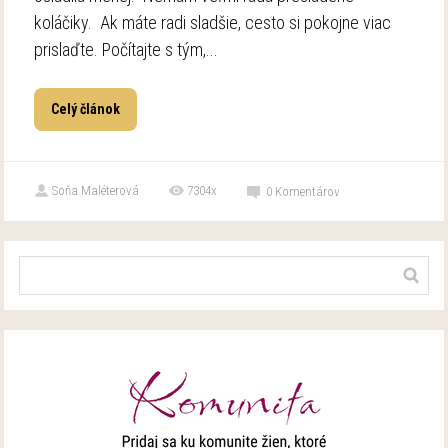
koláčiky. Ak máte radi sladšie, cesto si pokojne viac
prislaďte. Počítajte s tým,...
Celý článok
Soňa Maléterová
7304x
0
Komentárov