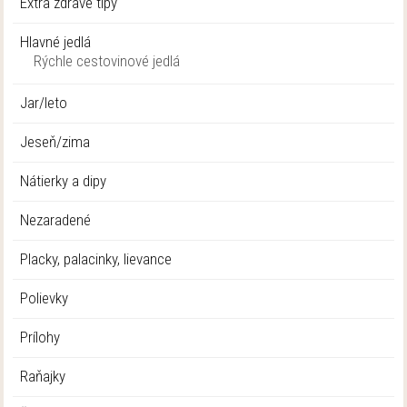
Extra zdravé tipy
Hlavné jedlá
Rýchle cestovinové jedlá
Jar/leto
Jeseň/zima
Nátierky a dipy
Nezaradené
Placky, palacinky, lievance
Polievky
Prílohy
Raňajky