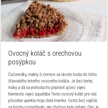
Ovocný koláč s orechovou
posýpkou
Čučoriedky, maliny či černice sa skvelo hodia do tohto
šťavnatého letného ovocného koláča. Je bez bielej
múky a dá sa jednoducho pripraviť aj bez vajec.
Namiesto vajec aquafaba Tento ovocný koláč pre nás
pôvodne upiekla moja zlatá mamka. Cesto bez vajíčok
sa trochu rozpadávalo, ale chuťovo bolo mňam. Ono, je