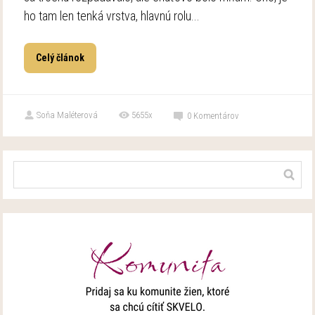
ho tam len tenká vrstva, hlavnú rolu...
Celý článok
Soňa Maléterová
5655x
0
Komentárov