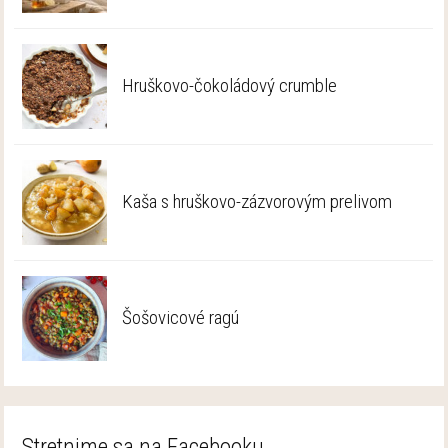
Hruškovo-čokoládový crumble
Kaša s hruškovo-zázvorovým prelivom
Šošovicové ragú
Stretnime sa na Facebooku