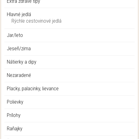
Extra zdravé tipy
Hlavné jedlá
Rýchle cestovinové jedlá
Jar/leto
Jeseň/zima
Nátierky a dipy
Nezaradené
Placky, palacinky, lievance
Polievky
Prílohy
Raňajky