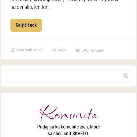
narovnako, len ten...
Celý článok
Soňa Maléterová
7657x
6
Komentárov