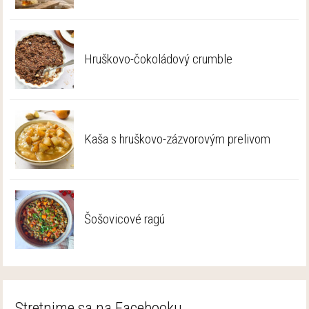
Hruškovo-čokoládový crumble
Kaša s hruškovo-zázvorovým prelivom
Šošovicové ragú
Stretnime sa na Facebooku