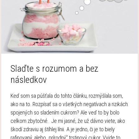
Slaďte s rozumom a bez
následkov
Keď som sa púšťala do tohto článku, rozmýšlala som,
ako na to. Rozpísať sa o všetkých negatívach a rizikách
spojených so sladením cukrom? Ale veď to by bolo
celkom zbytočné. Je mi jasné, že už dávno viete, ako
škodí zdraviu aj štíhlej línii. A je jedno, či je to biely
rafinovaný, alebo „prírodný“ trstinový cukor. Vyjde to