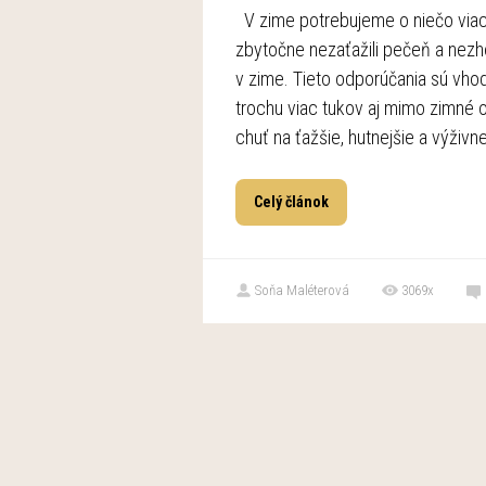
V zime potrebujeme o niečo viac
zbytočne nezaťažili pečeň a nezho
v zime. Tieto odporúčania sú vhod
trochu viac tukov aj mimo zimné
chuť na ťažšie, hutnejšie a výživnej
Celý článok
Soňa Maléterová
3069x