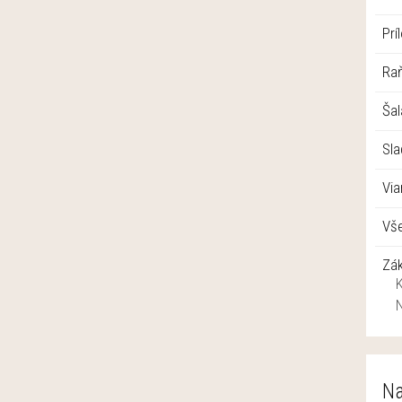
Prí
Raň
Šal
Sla
Vi
Vše
Zá
Na