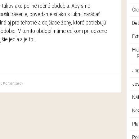
 tukov ako po iné ročné obdobia. Aby sme
Člá
ršili trávenie, povedzme si ako s tukmi narábať
né aj pre tehotné a dojčiace ženy, ktoré potrebujú
Det
 obdobie. V tomto období máme celkom prirodzene
Ext
šie jedlá a je to...
Hla
Jar
Je
0
Komentárov
Nát
Ne
Pla
Pol