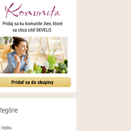
Pridať sa do skupiny
tegórie
 lepku