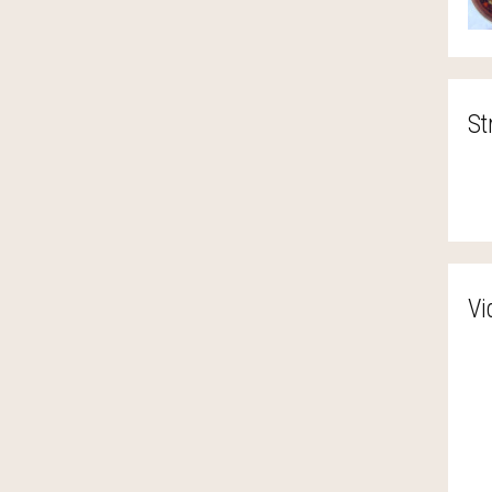
St
Vi