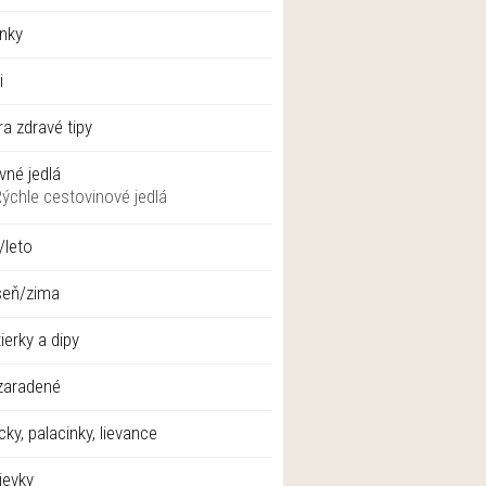
nky
i
ra zdravé tipy
vné jedlá
Rýchle cestovinové jedlá
/leto
seň/zima
ierky a dipy
zaradené
cky, palacinky, lievance
ievky