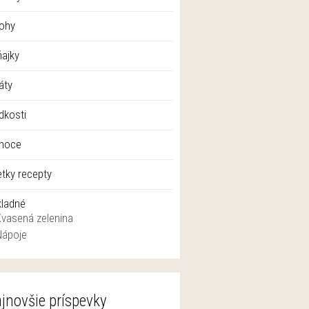
lohy
ajky
áty
dkosti
anoce
tky recepty
kladné
Kvasená zelenina
Nápoje
jnovšie príspevky