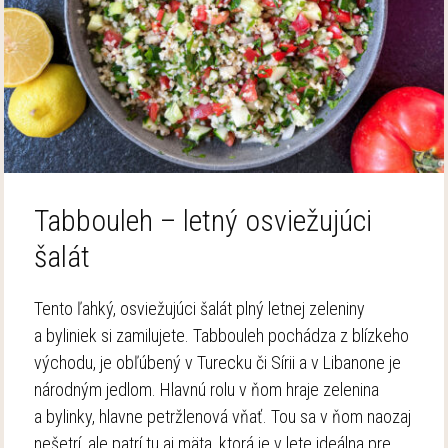
Tabbouleh – letný osviežujúci
šalát
Tento ľahký, osviežujúci šalát plný letnej zeleniny
a byliniek si zamilujete. Tabbouleh pochádza z blízkeho
východu, je obľúbený v Turecku či Sírii a v Libanone je
národným jedlom. Hlavnú rolu v ňom hraje zelenina
a bylinky, hlavne petržlenová vňať. Tou sa v ňom naozaj
nešetrí, ale patrí tu aj mäta, ktorá je v lete ideálna pre