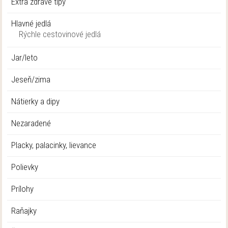
Extra zdravé tipy
Hlavné jedlá
Rýchle cestovinové jedlá
Jar/leto
Jeseň/zima
Nátierky a dipy
Nezaradené
Placky, palacinky, lievance
Polievky
Prílohy
Raňajky