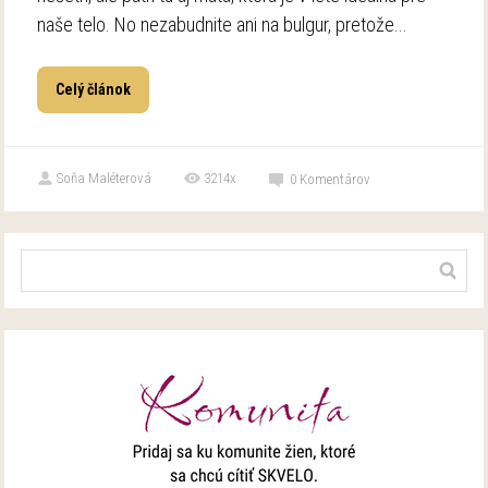
naše telo. No nezabudnite ani na bulgur, pretože...
Celý článok
Soňa Maléterová
3214x
0
Komentárov