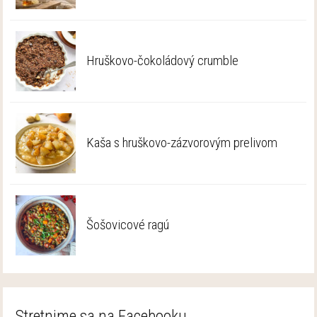
Hruškovo-čokoládový crumble
Kaša s hruškovo-zázvorovým prelivom
Šošovicové ragú
Stretnime sa na Facebooku