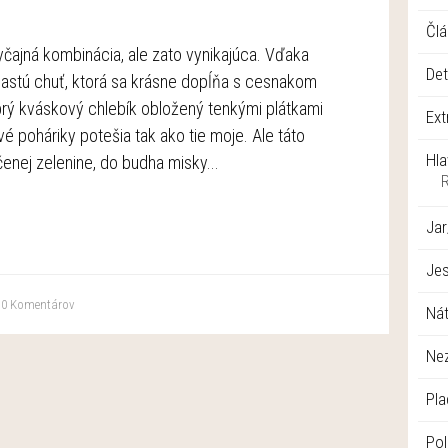
Člá
yčajná kombinácia, ale zato vynikajúca. Vďaka
Det
astú chuť, ktorá sa krásne dopĺňa s cesnakom
obrý kváskový chlebík obložený tenkými plátkami
Ext
é poháriky potešia tak ako tie moje. Ale táto
Hla
čenej zelenine, do budha misky...
Jar
Je
0
Komentárov
Nát
Ne
Pla
Pol