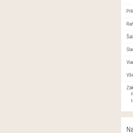
Prí
Raň
Šal
Sla
Vi
Vše
Zá
Na