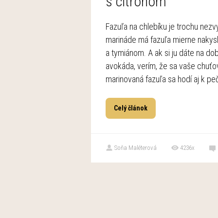
s citrónom
Fazuľa na chlebíku je trochu nezv
marináde má fazuľa mierne nakysl
a tymiánom. A ak si ju dáte na d
avokáda, verím, že sa vaše chuťov
marinovaná fazuľa sa hodí aj k pe
Celý článok
Soňa Maléterová
4236x