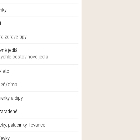
nky
i
ra zdravé tipy
vné jedlá
Rýchle cestovinové jedlá
/leto
seň/zima
ierky a dipy
zaradené
cky, palacinky, lievance
ievky