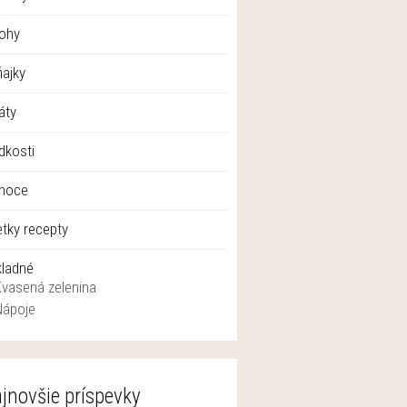
lohy
ajky
áty
dkosti
anoce
tky recepty
kladné
Kvasená zelenina
Nápoje
jnovšie príspevky