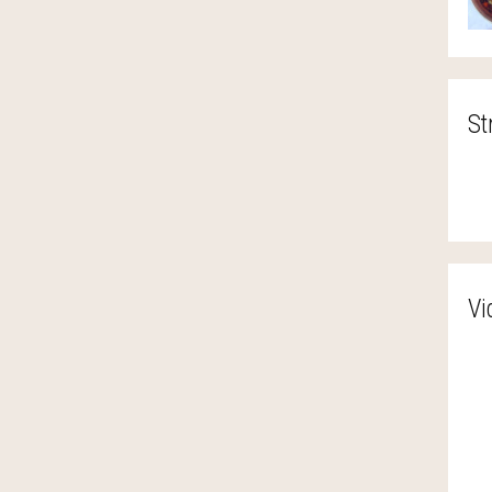
St
Vi