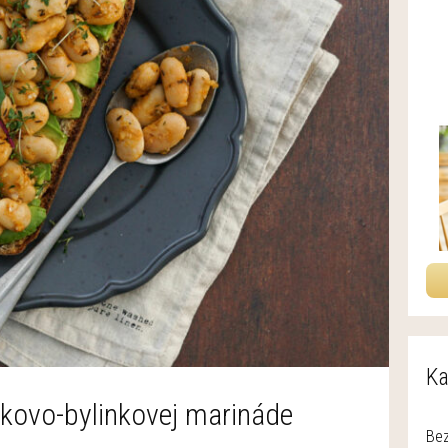
Ka
akovo-bylinkovej marináde
Bez