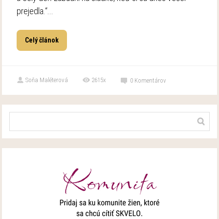
prejedla.“...
Celý článok
Soňa Maléterová
2615x
0
Komentárov