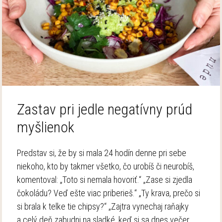
Zastav pri jedle negatívny prúd
myšlienok
Predstav si, že by si mala 24 hodín denne pri sebe
niekoho, kto by takmer všetko, čo urobíš či neurobíš,
komentoval: „Toto si nemala hovoriť.“ „Zase si zjedla
čokoládu? Veď ešte viac priberieš.“ „Ty krava, prečo si
si brala k telke tie chipsy?“ „Zajtra vynechaj raňajky
a celý deň zabudni na sladké, keď si sa dnes večer