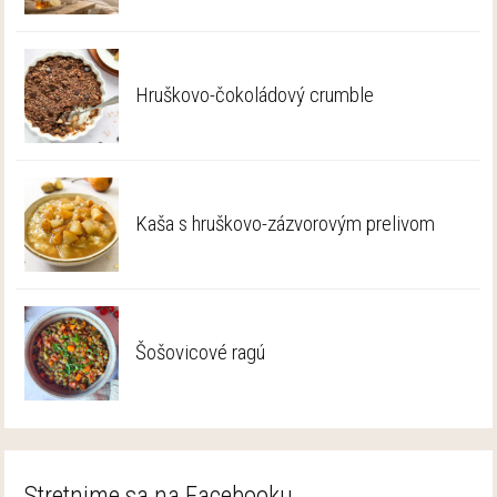
Hruškovo-čokoládový crumble
Kaša s hruškovo-zázvorovým prelivom
Šošovicové ragú
Stretnime sa na Facebooku