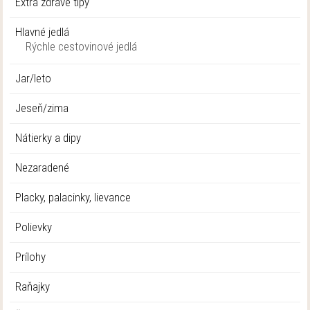
Extra zdravé tipy
Hlavné jedlá
Rýchle cestovinové jedlá
Jar/leto
Jeseň/zima
Nátierky a dipy
Nezaradené
Placky, palacinky, lievance
Polievky
Prílohy
Raňajky