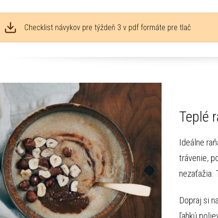
Checklist návykov pre týždeň 3 v pdf formáte pre tlač
Teplé 
Ideálne raň
trávenie, p
nezaťažia. 
Dopraj si n
ľahkú polie