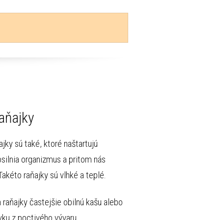
raňajky
ajky sú také, ktoré naštartujú
osilnia organizmus a pritom nás
Takéto raňajky sú vlhké a teplé.
a raňajky častejšie obilnú kašu alebo
vku z poctivého vývaru.