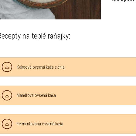
Recepty na teplé raňajky:
Kakaová ovsená kaša s chia
Mandľová ovsená kaša
Fermentovaná ovsená kaša