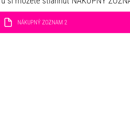
Tu si môžete stiahnuť NÁKUPNÝ ZOZN
NÁKUPNÝ ZOZNAM 2