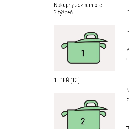
Nákupný zoznam pre
3.týždeň
V
m
T
1. DEŇ (T3)
N
z