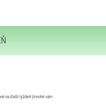
EŇ
rebné na ďalší týždeň (mnohé vám