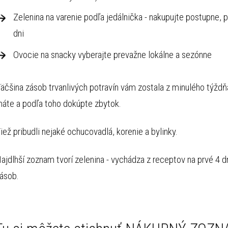
Zelenina na varenie podľa jedálnička - nakupujte postupne, 
dni
Ovocie na snacky vyberajte prevažne lokálne a sezónne
äčšina zásob trvanlivých potravín vám zostala z minulého týždňa
áte a podľa toho dokúpte zbytok.
iež pribudli nejaké ochucovadlá, korenie a bylinky.
ajdlhší zoznam tvorí zelenina - vychádza z receptov na prvé 4 
ásob.