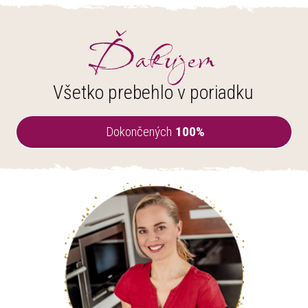
Ďakujem
Všetko prebehlo v poriadku
Dokončených
100%