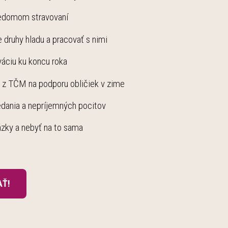
 vedomom stravovaní
e druhy hladu a pracovať s nimi
iváciu ku koncu roka
 z TČM na podporu obličiek v zime
jedania a nepríjemných pocitov
ázky a nebyť na to sama
AŤ!