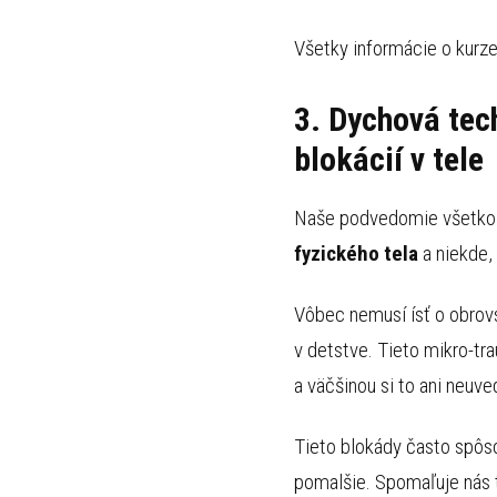
Všetky informácie o kurze
3. Dychová tec
blokácií v tel
Naše podvedomie všetko
fyzického tela
a niekde,
Vôbec nemusí ísť o obrovs
v detstve. Tieto mikro-t
a väčšinou si to ani neuv
Tieto blokády často spôso
pomalšie. Spomaľuje nás 