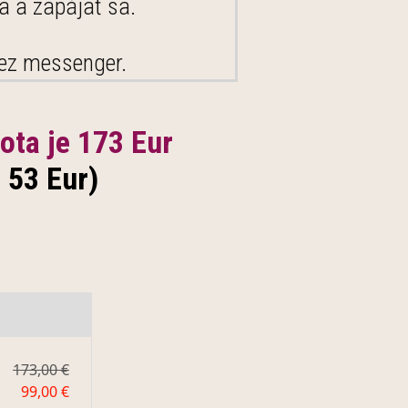
a a zapájať sa.
cez messenger.
ota je 173 Eur
o 53 Eur)
173,00 €
99,00 €