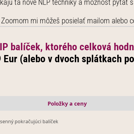
čakajú ťa nové NLP techniky a možnosť pýtať s
k Zoomom mi môžeš posielať mailom alebo 
VIP balíček, ktorého celková hodn
9 Eur (alebo v dvoch splátkach p
Položky a ceny
esenný pokračujúci balíček