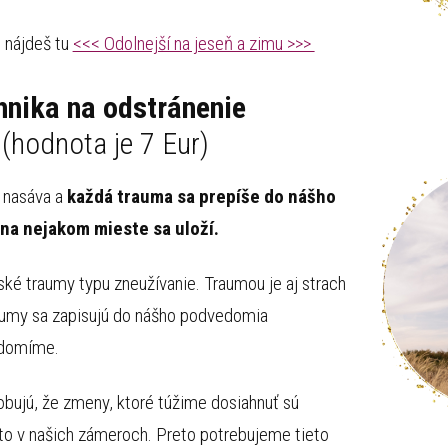
 nájdeš tu
<<< Odolnejší na jeseň a zimu >>>
hnika na odstránenie
e
(hodnota je 7 Eur)
 nasáva a
každá trauma sa prepíše do nášho
na nejakom mieste sa uloží.
ké traumy typu zneužívanie. Traumou je aj strach
raumy sa zapisujú do nášho podvedomia
edomíme.
bujú, že zmeny, ktoré túžime dosiahnuť sú
to v našich zámeroch. Preto potrebujeme tieto