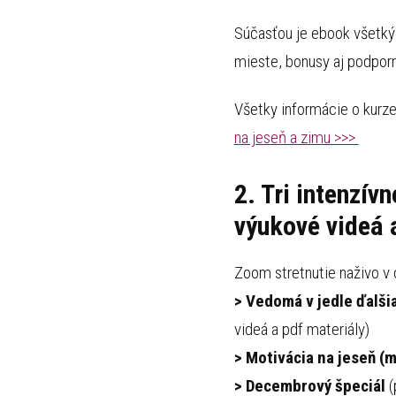
Súčasťou je ebook všetk
mieste, bonusy aj podpor
Všetky informácie o kurze
na jeseň a zimu >>>
2. Tri intenzí
výukové videá 
Zoom stretnutie naživo v 
> Vedomá v jedle ďalši
videá a pdf materiály)
> Motivácia na jeseň (
> Decembrový špeciál
(