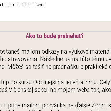
 to na tej najhlbšej úrovni.
Ako to bude prebiehať?
staneš mailom odkazy na výukové materiály 
ho stravovania. Následne sa na túto tému u
. Môžeš sa tešiť na prednášku a praktické c
ístup do kurzu Odolnejší na jeseň a zimu. Cel
deš v členskej sekcii na mojom webe tak, ako
 ti príde mailom pozvánka na ďalšie Zoom st