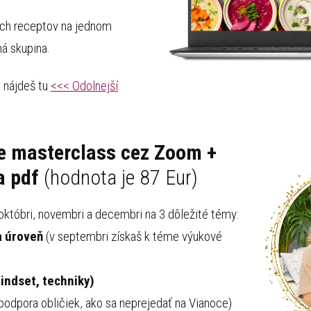
ých receptov na jednom
ná skupina.
 nájdeš tu
<<< Odolnejší
vne masterclass cez Zoom +
a pdf
(hodnota je 87 Eur)
októbri, novembri a decembri na 3 dôležité témy:
a
úroveň
(v septembri získaš k téme výukové
mindset, techniky)
podpora obličiek, ako sa neprejedať na Vianoce)