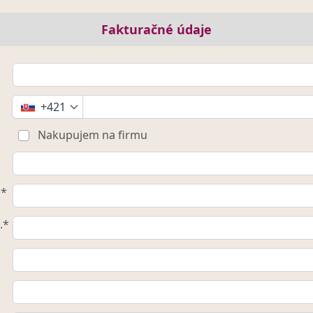
Fakturačné údaje
+421
Nakupujem na firmu
o*
.*