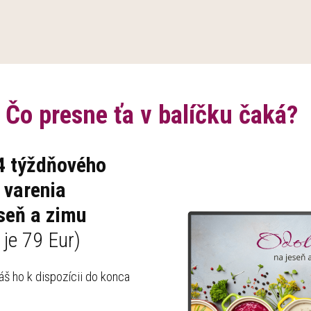
Čo presne ťa v balíčku čaká?
 4 týždňového
 varenia
 jeseň a zimu
je 79 Eur)
áš ho k dispozícii do konca