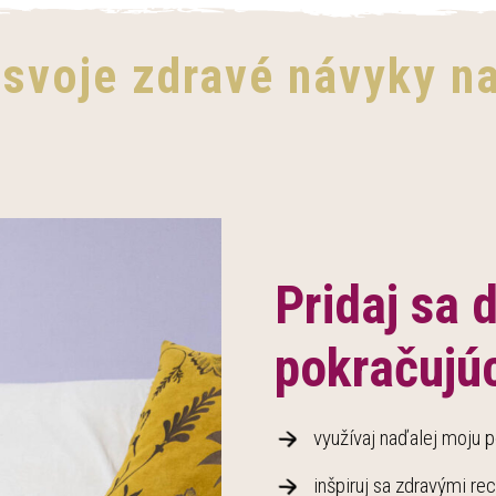
 svoje zdravé návyky 
Pridaj sa 
pokračujú
využívaj naďalej moju 
inšpiruj sa zdravými r