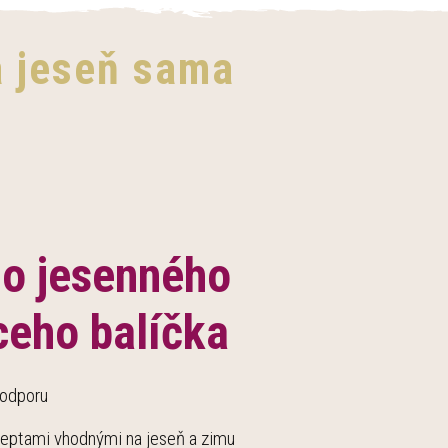
na jeseň sama
do jesenného
ceho balíčka
podporu
eceptami vhodnými na jeseň a zimu