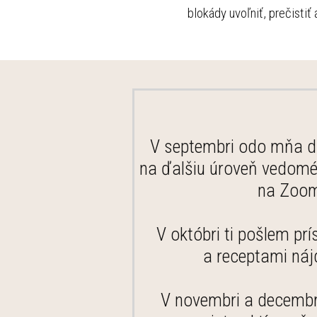
blokády uvoľniť, prečistiť a
V septembri odo mňa do
na ďalšiu úroveň vedomé
na Zoome
V októbri ti pošlem pr
a receptami náj
V novembri a decembri