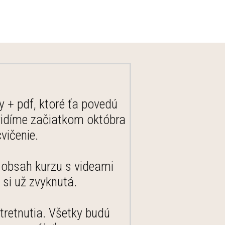
+ pdf, ktoré ťa povedú
vidíme začiatkom októbra
vičenie.
ý obsah kurzu s videami
 si už zvyknutá.
retnutia. Všetky budú