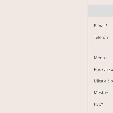
E-mail*
Telefón
Meno*
Priezvisk
Ulica a č.p
Mesto*
PSČ*