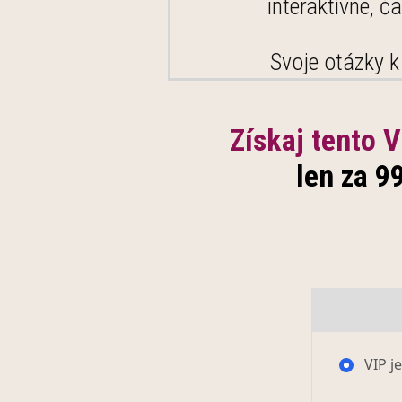
interaktívne, 
Svoje otázky 
Získaj tento 
len za 9
VIP j