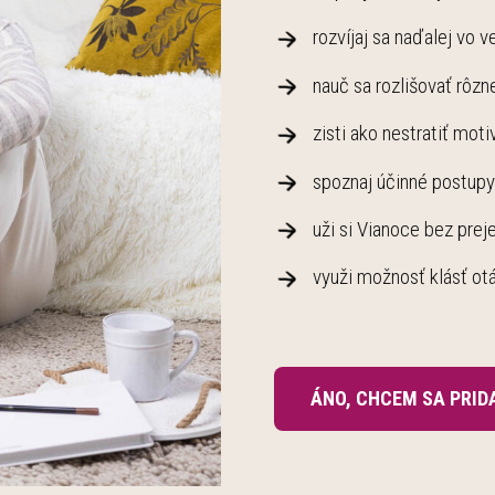
rozvíjaj sa naďalej vo
nauč sa rozlišovať rôzn
zisti ako nestratiť mot
spoznaj účinné postupy
uži si Vianoce bez pre
využi možnosť klásť ot
ÁNO, CHCEM SA PRID