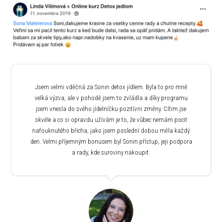
Jsem velmi vděčná za Sonin detox jídlem. Byla to pro mně
velká výzva, ale v pohodě jsem to zvládla a díky programu
jsem vnesla do svého jídelníčku pozitívni změny. Cítim jse
skvěle a co si opravdu užívám je to, že vůbec nemám pocit
nafouknutého břicha, jako jsem poslední dobou měla každý
den. Velmi příjemným bonusem byl Sonin přístup, jeji podpora
a rady, kde suroviny nakoupit.