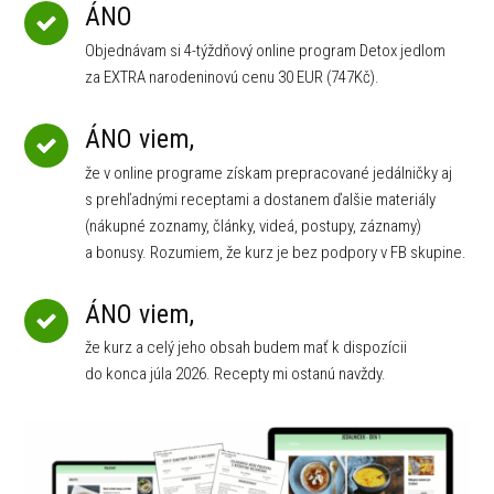
ÁNO
Objednávam si 4-týždňový online program Detox jedlom
za EXTRA narodeninovú cenu 30 EUR (747Kč).
ÁNO viem,
že v online programe získam prepracované jedálničky aj
s prehľadnými receptami a dostanem ďalšie materiály
(nákupné zoznamy, články, videá, postupy, záznamy)
a bonusy. Rozumiem, že kurz je bez podpory v FB skupine.
ÁNO viem,
že kurz a celý jeho obsah budem mať k dispozícii
do konca júla 2026. Recepty mi ostanú navždy.