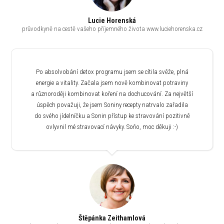
Lucie Horenská
průvodkyně na cestě vašeho příjemného života www.luciehorenska.cz
Po absolvobání detox programu jsem se cítila svěže, plná
energie a vitality. Začala jsem nově kombinovat potraviny
a různoroději kombinovat koření na dochucování. Za největší
úspěch považuji, že jsem Soniny recepty natrvalo zařadila
do svého jídelníčku a Sonin přístup ke stravování pozitivně
ovlyvnil mé stravovací návyky. Soňo, moc děkuji :-)
Štěpánka Zeithamlová