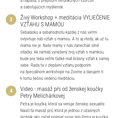
a napätia, s prepisom nefunkčných vzorcov
a sabotujúcich myšlienok.
Živý Workshop + meditácia VYLIEČENIE
3
VZŤAHU S MAMOU
Sebalásku a sebahodnotu každej z nás veľmi
ovlyvňuje náš vzťah s mamou. A to aj vtedy, ak už tu
mama nie je. Naše mamy v nás zanechali silné
otlačky. Ak nemáš vyriešený tvoj vzťah s mamkou,
bude pre teba veľmi ťažké mať krásny vzťah k samej
sebe. Rada ťa v zlepšení vzťahu podporím
na špeciálnom workshope na Zoome a darujem ti
k tomu liečivú vedenú meditáciu.
Video - masáž pŕs od ženskej koučky
4
Petry Melichárkovej
Petra je koučka, ktorá sa venuje ženskej sexualite.
Naučí ťa masáž prś, ktorá je jednou z úžasných
techník ako začať prijímať svoje telo Petra je koučka,