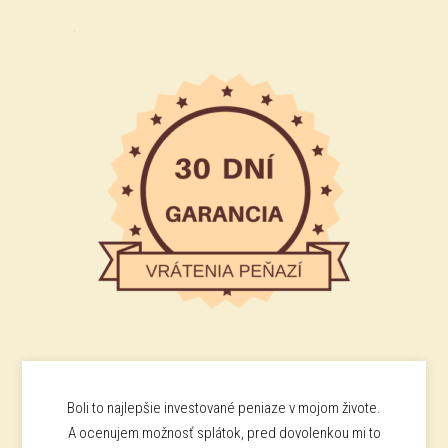
Boli to najlepšie investované peniaze v mojom živote.
A ocenujem možnosť splátok, pred dovolenkou mi to