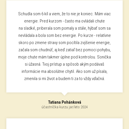
Schudla som 6 kíl a viem, že to nie je koniec. Mám viac
energie. Pred kurzom - často ma ovládali chute
na sladké, priberala som pomaly a stále, hýbať som sa
nevládala a bola som bez energie. Po kurze - relatívne
skoro po zmene stravy som pocítila zvýšenie energie,
začala som chudnúť, aj keď zatiaľ bez pomoci pohybu,
moje chute mám takmer úplne pod kontrolou. Sonička
si úžasná. Tvoj prístup a spôsob akým podávaš
informácie ma absolútne chytil. Ako som už písala,
zmenila si mi život a budem ti za to vždy vďačná.
Tatiana Pohánková
účastníčka kurzu jar/leto 2024