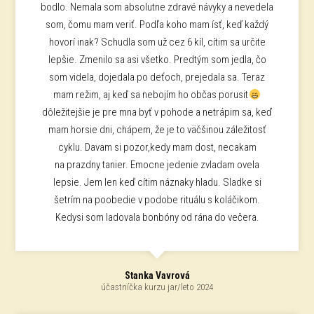
bodlo. Nemala som absolutne zdravé návyky a nevedela
som, čomu mam veriť. Podľa koho mam ísť, keď každý
hovorí inak? Schudla som už cez 6 kíl, cítim sa určite
lepšie. Zmenilo sa asi všetko. Predtým som jedla, čo
som videla, dojedala po deťoch, prejedala sa. Teraz
mam režim, aj keď sa nebojím ho občas porusit
dôležitejšie je pre mna byť v pohode a netrápim sa, keď
mam horsie dni, chápem, že je to väčšinou záležitosť
cyklu. Davam si pozor,kedy mam dost, necakam
na prazdny tanier. Emocne jedenie zvladam ovela
lepsie. Jem len keď cítim náznaky hladu. Sladke si
šetrím na poobedie v podobe rituálu s koláčikom.
Kedysi som ladovala bonbóny od rána do večera.
Stanka Vavrová
účastníčka kurzu jar/leto 2024