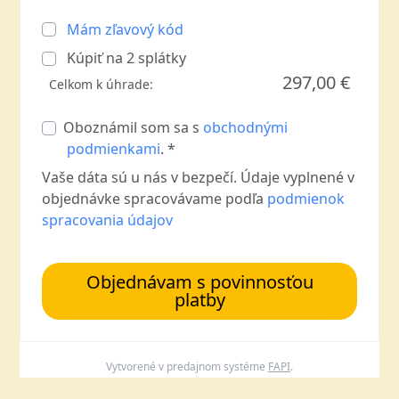
Mám zľavový kód
Kúpiť na
2
splátky
297,00 €
Celkom k úhrade:
Oboznámil som sa s
obchodnými
podmienkami
. *
Vaše dáta sú u nás v bezpečí. Údaje vyplnené v
objednávke spracovávame podľa
podmienok
spracovania údajov
Objednávam s povinnosťou
platby
Vytvorené v predajnom systéme
FAPI
.