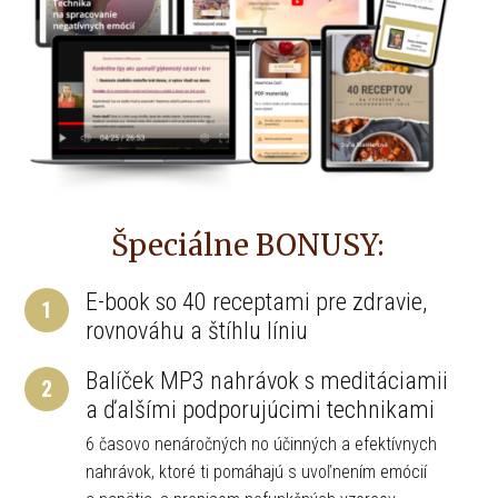
Špeciálne BONUSY:
E-book so 40 receptami pre zdravie,
1
rovnováhu a štíhlu líniu
Balíček MP3 nahrávok s meditáciamii
2
a ďalšími podporujúcimi technikami
6 časovo nenáročných no účinných a efektívnych
nahrávok, ktoré ti pomáhajú s uvoľnením emócií