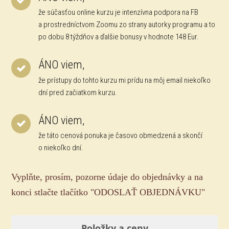
že súčasťou online kurzu je intenzívna podpora na FB
a prostredníctvom Zoomu zo strany autorky programu a to
po dobu 8 týždňov a ďalšie bonusy v hodnote 148 Eur.
ÁNO viem,
že prístupy do tohto kurzu mi prídu na môj email niekoľko
dní pred začiatkom kurzu.
ÁNO viem,
že táto cenová ponuka je časovo obmedzená a skončí
o niekoľko dní.
Vyplňte, prosím, pozorne údaje do objednávky a na
konci stlačte tlačítko "ODOSLAŤ OBJEDNÁVKU"
Položky a ceny