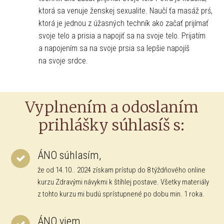
ktorá sa venuje ženskej sexualite. Naučí ťa masáž prś,
ktorá je jednou z úžasných techník ako začať prijímať
svoje telo a prisia a napojiť sa na svoje telo. Prijatím
a napojením sa na svoje prsia sa lepšie napojíš
na svoje srdce.
Vyplnením a odoslaním
prihlášky súhlasíš s:
ÁNO súhlasím,
že od 14.10.. 2024 získam prístup do 8 týždňového online
kurzu Zdravými návykmi k štíhlej postave. Všetky materiály
z tohto kurzu mi budú sprístupnené po dobu min. 1 roka.
ÁNO viem,