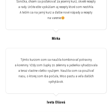
Sonička, chcem sa poďakovať za jesenný kurz, skvelé recepty
a rady. Určite ešte vyskúšam aj recepty ktoré som nestihla.
A teším sa na jarný kurz a ďalšie nové nápady a recepty
na varenie
Mirka
Týmto kurzom som sa naučila kombinovať potraviny
a koreniny. Vždy som šupky zo zeleniny a jadierka vyhadzovala
a teraz vlastne všetko využijem. Naučila som sa používať
riasu, o ktorej som iba počula, Miso pastu a veľa ďalších
vychytávok.
Iveta Olšová