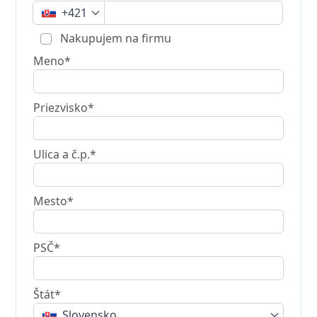
+421
Nakupujem na firmu
Meno*
Priezvisko*
Ulica a č.p.*
Mesto*
PSČ*
Štát*
Slovensko