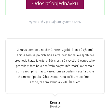
Odoslať objednávku
Vytvorené v predajnom systéme
FAPI
.
Z kurzu som bola nadšená. Nielen z jedál, ktoré sú výborné
a cítila som sa po nich sýta ale zároveň ľahká. Ale aj celkové
prostredie kurzu je krásne. Súvislosti sú vysvetlené jednoducho,
pre mňa v ňom bolo dosť veľa nových informácií, ale nemala
som z nich plnú hlavu. K receptom sa budem vracať a určite
chcem variť podľa týchto zásad. A najväčšiu radosť mám
z toho, že som schudla 2 kilá! Ďakujem
Renáta
39 rokov