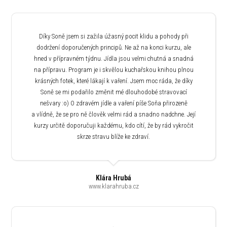
Díky Soně jsem si zažila úžasný pocit klidu a pohody při
dodržení doporučených principů. Ne až na konci kurzu, ale
hned v přípravném týdnu. Jídla jsou velmi chutná a snadná
na přípravu. Program je i skvělou kuchařskou knihou plnou
krásných fotek, které lákají k vaření. Jsem moc ráda, že díky
Soně se mi podařilo změnit mé dlouhodobé stravovací
nešvary :o) O zdravém jídle a vaření píše Soňa přirozeně
a vlídně, že se pro ně člověk velmi rád a snadno nadchne. Její
kurzy určitě doporučuji každému, kdo cítí, že by rád vykročit
skrze stravu blíže ke zdraví.
Klára Hrubá
www.klarahruba.cz