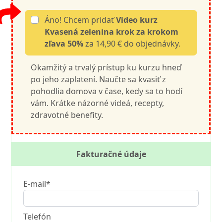
Áno! Chcem pridať
Video kurz
Kvasená zelenina krok za krokom
zľava 50%
za 14,90 € do objednávky.
Okamžitý a trvalý prístup ku kurzu hneď
po jeho zaplatení. Naučte sa kvasiť z
pohodlia domova v čase, kedy sa to hodí
vám. Krátke názorné videá, recepty,
zdravotné benefity.
Fakturačné údaje
E-mail*
Telefón