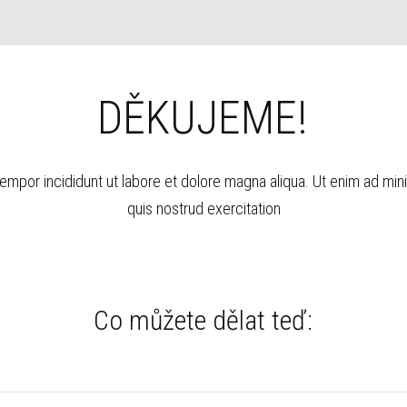
DĚKUJEME!
empor incididunt ut labore et dolore magna aliqua. Ut enim ad min
quis nostrud exercitation
Co můžete dělat teď: