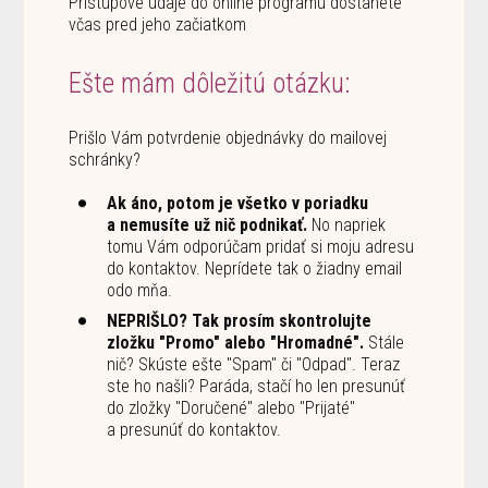
Prístupové údaje do online programu dostanete
včas pred jeho začiatkom
Ešte mám dôležitú otázku:
Prišlo Vám potvrdenie objednávky do mailovej
schránky?
Ak áno, potom je všetko v poriadku
a nemusíte už nič podnikať.
No napriek
tomu Vám odporúčam pridať si moju adresu
do kontaktov. Neprídete tak o žiadny email
odo mňa.
NEPRIŠLO? Tak prosím skontrolujte
zložku "Promo" alebo "Hromadné".
Stále
nič? Skúste ešte "Spam" či "Odpad". Teraz
ste ho našli? Paráda, stačí ho len presunúť
do zložky "Doručené" alebo "Prijaté"
a presunúť do kontaktov.